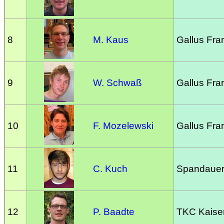
8
M. Kaus
Gallus Fran
9
W. Schwaß
Gallus Fran
10
F. Mozelewski
Gallus Fran
11
C. Kuch
Spandauer 
12
P. Baadte
TKC Kaiser