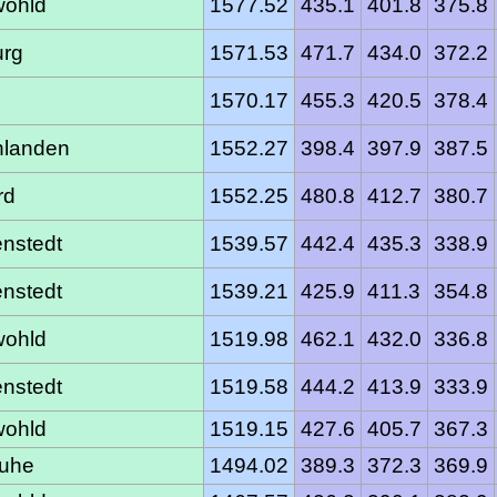
ohld
1577.52
435.1
401.8
375.8
rg
1571.53
471.7
434.0
372.2
1570.17
455.3
420.5
378.4
hlanden
1552.27
398.4
397.9
387.5
rd
1552.25
480.8
412.7
380.7
nstedt
1539.57
442.4
435.3
338.9
nstedt
1539.21
425.9
411.3
354.8
ohld
1519.98
462.1
432.0
336.8
nstedt
1519.58
444.2
413.9
333.9
ohld
1519.15
427.6
405.7
367.3
ruhe
1494.02
389.3
372.3
369.9