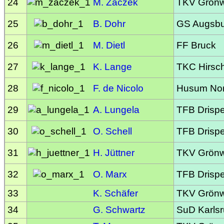
24
M. Zaczek
TKV Grönw
25
B. Dohr
GS Augsbu
26
M. Dietl
FF Bruck
27
K. Lange
TKC Hirsc
28
F. de Nicolo
Husum No
29
A. Lungela
TFB Drispe
30
O. Schell
TFB Drispe
31
H. Jüttner
TKV Grönw
32
O. Marx
TFB Drispe
33
K. Schäfer
TKV Grönw
34
G. Schwartz
SuD Karls