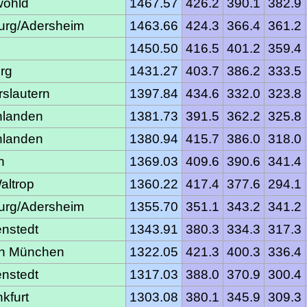
ohld
1467.57
426.2
390.1
382.9
urg/Adersheim
1463.66
424.3
366.4
361.2
1450.50
416.5
401.2
359.4
rg
1431.27
403.7
386.2
333.5
slautern
1397.84
434.6
332.0
323.8
hlanden
1381.73
391.5
362.2
325.8
hlanden
1380.94
415.7
386.0
318.0
n
1369.03
409.6
390.6
341.4
altrop
1360.22
417.4
377.6
294.1
urg/Adersheim
1355.70
351.1
343.2
341.2
nstedt
1343.91
380.3
334.3
317.3
n München
1322.05
421.3
400.3
336.4
nstedt
1317.03
388.0
370.9
300.4
kfurt
1303.08
380.1
345.9
309.3