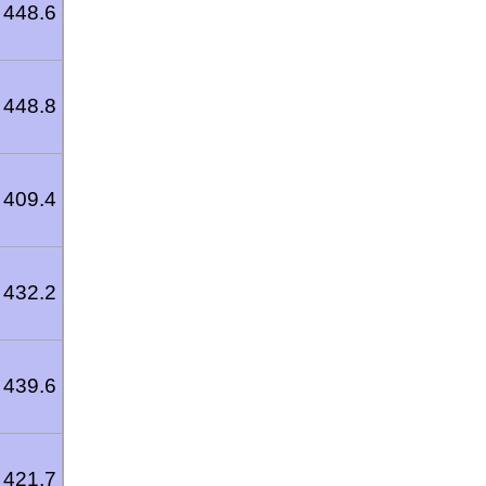
448.6
448.8
409.4
432.2
439.6
421.7