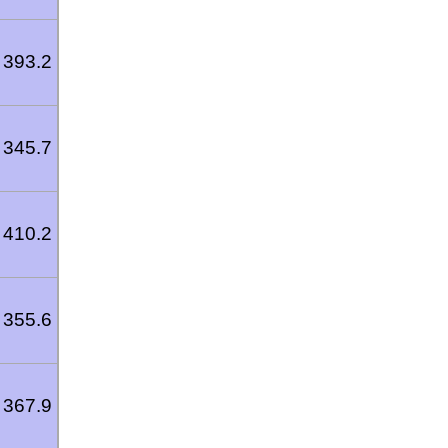
393.2
345.7
410.2
355.6
367.9