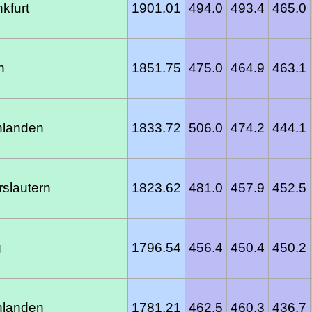
kfurt
1901.01
494.0
493.4
465.0
n
1851.75
475.0
464.9
463.1
hlanden
1833.72
506.0
474.2
444.1
slautern
1823.62
481.0
457.9
452.5
g
1796.54
456.4
450.4
450.2
hlanden
1781.21
462.5
460.3
436.7