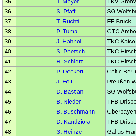
35
T. Meyer
TKV Grönw
36
S. Pfaff
SG Wolfsb
37
T. Ruchti
FF Bruck
38
P. Tuma
OTC Ambe
39
J. Hahnel
TKC Kaiser
40
S. Poetsch
TKC Hirsc
41
R. Schlotz
TKC Hirsc
42
P. Deckert
Celtic Berli
43
J. Foit
Preußen W
44
D. Bastian
SG Wolfsb
45
B. Nieder
TFB Drispe
46
B. Buschmann
Oberbayer
47
D. Kandziora
TFB Drispe
48
S. Heinze
Gallus Fran