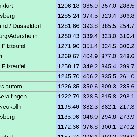
kfurt
1296.18
365.9
357.0
288.5
sberg
1285.24
374.5
323.4
306.8
nd / Düsseldorf
1281.66
393.8
385.5
254.7
urg/Adersheim
1280.43
339.4
323.0
310.4
Filzteufel
1271.90
351.4
324.5
300.2
n
1269.67
404.9
377.0
248.6
Filzteufel
1258.17
349.2
345.4
299.7
1245.70
406.2
335.5
261.0
slautern
1226.35
359.6
309.3
285.6
ralfingen
1222.79
328.5
315.8
298.1
Neukölln
1196.46
382.3
382.1
217.3
sberg
1185.96
348.0
294.8
273.9
1172.66
376.8
300.1
270.2
ohld
1157.24
296.1
292.3
288.0