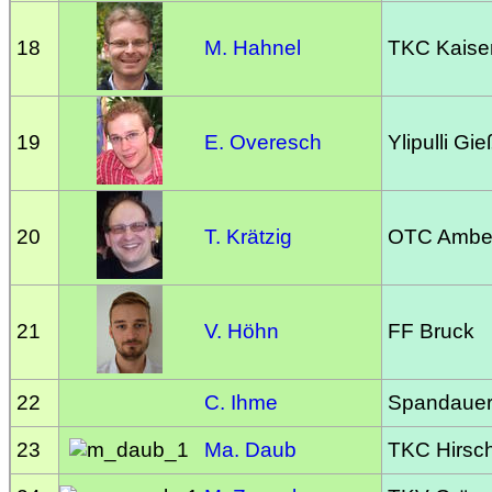
18
M. Hahnel
TKC Kaiser
19
E. Overesch
Ylipulli Gi
20
T. Krätzig
OTC Ambe
21
V. Höhn
FF Bruck
22
C. Ihme
Spandauer 
23
Ma. Daub
TKC Hirsc