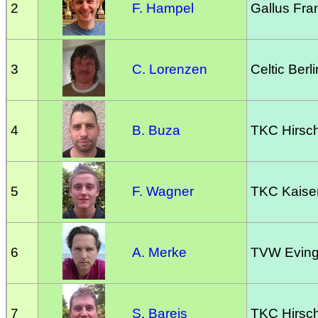
2
F. Hampel
Gallus Fran
3
C. Lorenzen
Celtic Berli
4
B. Buza
TKC Hirsc
5
F. Wagner
TKC Kaiser
6
A. Merke
TVW Evin
7
S. Bareis
TKC Hirsc