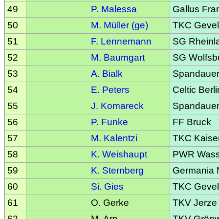
49
P. Malessa
Gallus Fran
50
M. Müller (ge)
TKC Gevel
51
F. Lennemann
SG Rheinla
52
M. Baumgart
SG Wolfsb
53
A. Bialk
Spandauer 
54
E. Peters
Celtic Berli
55
J. Komareck
Spandauer 
56
P. Funke
FF Bruck
57
M. Kalentzi
TKC Kaiser
58
K. Weishaupt
PWR Wasse
59
K. Sternberg
Germania 
60
Si. Gies
TKC Gevel
61
O. Gerke
TKV Jerze
62
M. Arp
TKV Grönw