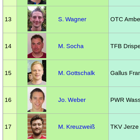
13
S. Wagner
OTC Ambe
14
M. Socha
TFB Drispe
15
M. Gottschalk
Gallus Fran
16
Jo. Weber
PWR Wasse
17
M. Kreuzweiß
TKV Jerze