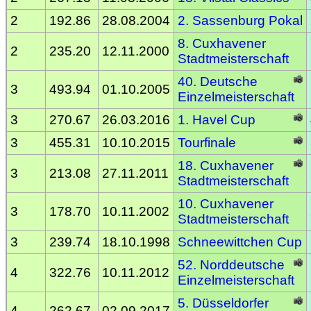
2
192.86
28.08.2004
2. Sassenburg Pokal
8. Cuxhavener
2
235.20
12.11.2000
Stadtmeisterschaft
40. Deutsche
3
493.94
01.10.2005
Einzelmeisterschaft
3
270.67
26.03.2016
1. Havel Cup
3
455.31
10.10.2015
Tourfinale
18. Cuxhavener
3
213.08
27.11.2011
Stadtmeisterschaft
10. Cuxhavener
3
178.70
10.11.2002
Stadtmeisterschaft
3
239.74
18.10.1998
Schneewittchen Cup
52. Norddeutsche
4
322.76
10.11.2012
Einzelmeisterschaft
5. Düsseldorfer
4
262.67
02.09.2017