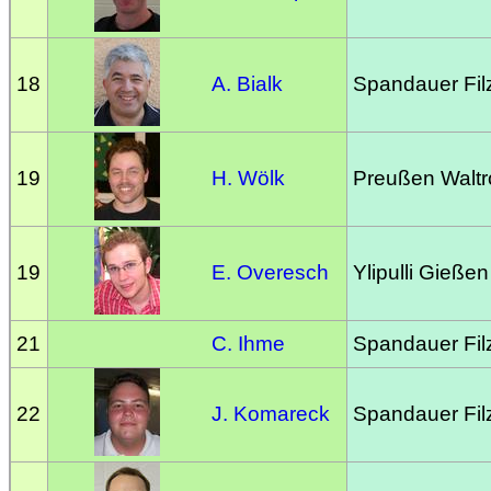
18
A. Bialk
Spandauer Filz
19
H. Wölk
Preußen Waltr
19
E. Overesch
Ylipulli Gießen
21
C. Ihme
Spandauer Filz
22
J. Komareck
Spandauer Filz