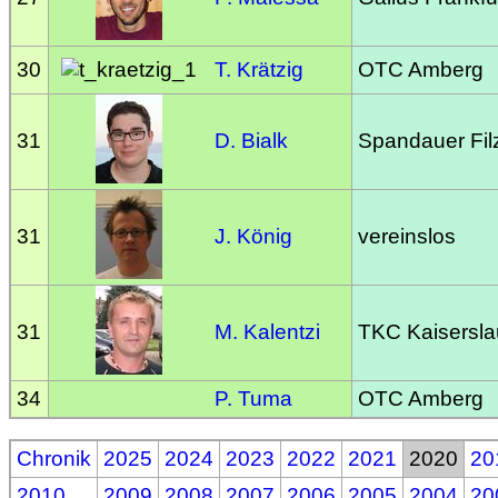
30
T. Krätzig
OTC Amberg
31
D. Bialk
Spandauer Filz
31
J. König
vereinslos
31
M. Kalentzi
TKC Kaisersla
34
P. Tuma
OTC Amberg
Chronik
2025
2024
2023
2022
2021
2020
20
2010
2009
2008
2007
2006
2005
2004
20