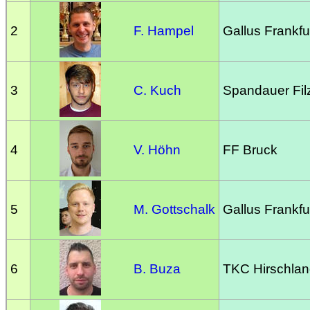
2
F. Hampel
Gallus Frankfu
3
C. Kuch
Spandauer Filz
4
V. Höhn
FF Bruck
5
M. Gottschalk
Gallus Frankfu
6
B. Buza
TKC Hirschla