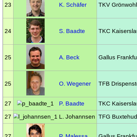
23
K. Schäfer
TKV Grönwoh
24
S. Baadte
TKC Kaisersla
25
A. Beck
Gallus Frankfu
25
O. Wegener
TFB Drispenst
27
P. Baadte
TKC Kaisersla
27
L. Johannsen
TFG Buxtehu
27
P. Malessa
Gallus Frankfu