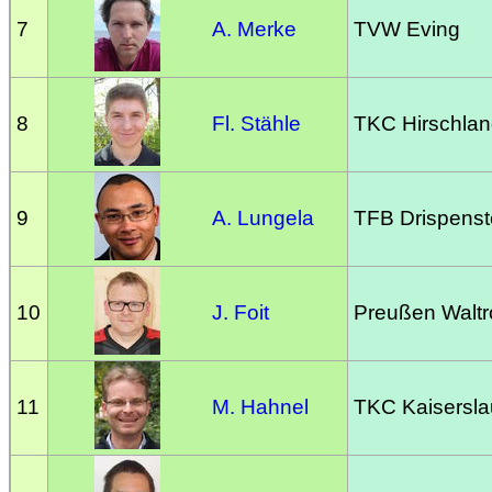
7
A. Merke
TVW Eving
8
Fl. Stähle
TKC Hirschla
9
A. Lungela
TFB Drispenst
10
J. Foit
Preußen Waltr
11
M. Hahnel
TKC Kaisersla