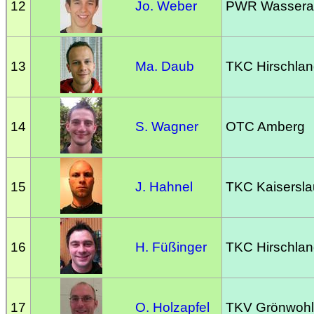
12
Jo. Weber
PWR Wasseral
13
Ma. Daub
TKC Hirschla
14
S. Wagner
OTC Amberg
15
J. Hahnel
TKC Kaisersla
16
H. Füßinger
TKC Hirschla
17
O. Holzapfel
TKV Grönwoh