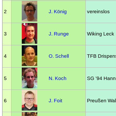
2
J. König
vereinslos
3
J. Runge
Wiking Leck
4
O. Schell
TFB Drispen
5
N. Koch
SG '94 Hann
6
J. Foit
Preußen Wal