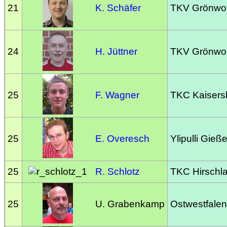
21
K. Schäfer
TKV Grönwo
24
H. Jüttner
TKV Grönwo
25
F. Wagner
TKC Kaisersl
25
E. Overesch
Ylipulli Gieß
25
R. Schlotz
TKC Hirschl
25
U. Grabenkamp
Ostwestfalen