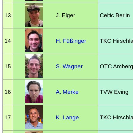
13
J. Elger
Celtic Berlin
14
H. Füßinger
TKC Hirschl
15
S. Wagner
OTC Amber
16
A. Merke
TVW Eving
17
K. Lange
TKC Hirschl