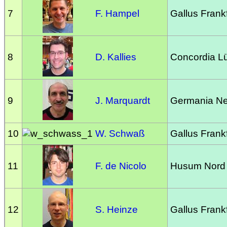
7
F. Hampel
Gallus Frankf
8
D. Kallies
Concordia L
9
J. Marquardt
Germania Ne
10
W. Schwaß
Gallus Frankf
11
F. de Nicolo
Husum Nord
12
S. Heinze
Gallus Frankf