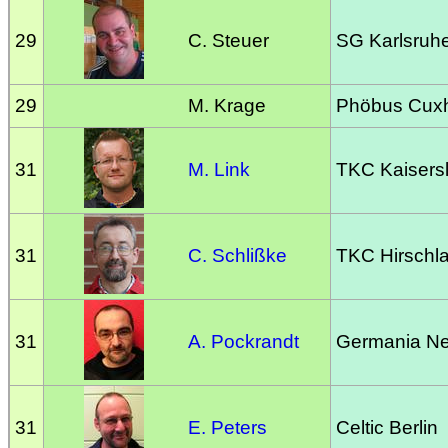
29
C. Steuer
SG Karlsru
29
M. Krage
Phöbus Cux
31
M. Link
TKC Kaisersl
31
C. Schlißke
TKC Hirschl
31
A. Pockrandt
Germania Ne
31
E. Peters
Celtic Berlin