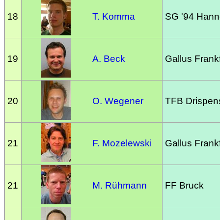
18
T. Komma
SG '94 Hann
19
A. Beck
Gallus Frankf
20
O. Wegener
TFB Drispen
21
F. Mozelewski
Gallus Frankf
21
M. Rühmann
FF Bruck