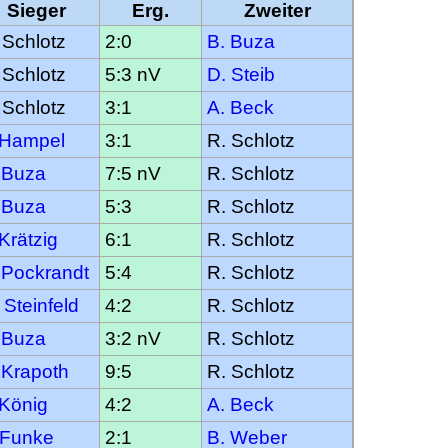
Sieger
Erg.
Zweiter
 Schlotz
2:0
B. Buza
 Schlotz
5:3 nV
D. Steib
 Schlotz
3:1
A. Beck
 Hampel
3:1
R. Schlotz
 Buza
7:5 nV
R. Schlotz
 Buza
5:3
R. Schlotz
 Krätzig
6:1
R. Schlotz
 Pockrandt
5:4
R. Schlotz
 Steinfeld
4:2
R. Schlotz
 Buza
3:2 nV
R. Schlotz
 Krapoth
9:5
R. Schlotz
 König
4:2
A. Beck
 Funke
2:1
B. Weber