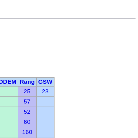
ODEM
Rang
GSW
25
23
57
52
60
160