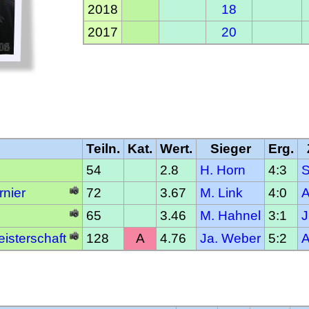
2018
18
2017
20
Teiln.
Kat.
Wert.
Sieger
Erg.
54
2.8
H. Horn
4:3
S
rnier
72
3.67
M. Link
4:0
A
65
3.46
M. Hahnel
3:1
J
isterschaft
128
A
4.76
Ja. Weber
5:2
A