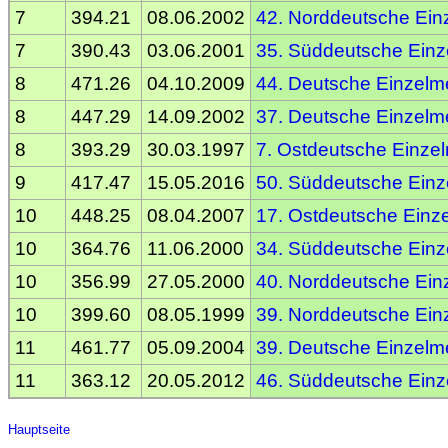
7
394.21
08.06.2002
42. Norddeutsche Einz
7
390.43
03.06.2001
35. Süddeutsche Einze
8
471.26
04.10.2009
44. Deutsche Einzelme
8
447.29
14.09.2002
37. Deutsche Einzelme
8
393.29
30.03.1997
7. Ostdeutsche Einzel
9
417.47
15.05.2016
50. Süddeutsche Einze
10
448.25
08.04.2007
17. Ostdeutsche Einze
10
364.76
11.06.2000
34. Süddeutsche Einze
10
356.99
27.05.2000
40. Norddeutsche Einz
10
399.60
08.05.1999
39. Norddeutsche Einz
11
461.77
05.09.2004
39. Deutsche Einzelme
11
363.12
20.05.2012
46. Süddeutsche Einze
Hauptseite