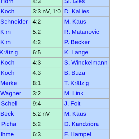
 Horn
4:3
Si. Gies
 Koch
3:3 nV, 1:0
D. Kallies
 Schneider
4:2
M. Kaus
 Kirn
5:2
R. Matanovic
 Kirn
4:2
P. Becker
 Krätzig
6:5
K. Lange
 Koch
4:3
S. Winckelmann
 Koch
4:3
B. Buza
 Merke
8:1
T. Krätzig
 Wagner
3:2
M. Link
 Schell
9:4
J. Foit
 Beck
5:2 nV
M. Kaus
 Picha
5:2
D. Kandziora
 Ihme
6:3
F. Hampel