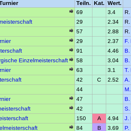
Turnier
Teiln.
Kat.
Wert.
69
3.4
R.
meisterschaft
29
2.34
R.
57
2.88
R.
rnier
29
2.37
F.
terschaft
91
4.46
B.
gische Einzelmeisterschaft
58
3.04
B.
rnier
63
3.1
T.
terschaft
42
C
2.52
A.
44
M.
nier
47
B.
eisterschaft
42
S.
isterschaft
150
A
4.94
J.
lmeisterschaft
84
B
3.69
P.