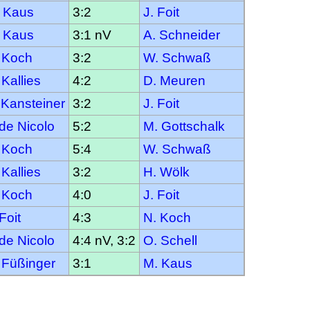
 Kaus
3:2
J. Foit
 Kaus
3:1 nV
A. Schneider
 Koch
3:2
W. Schwaß
 Kallies
4:2
D. Meuren
 Kansteiner
3:2
J. Foit
 de Nicolo
5:2
M. Gottschalk
 Koch
5:4
W. Schwaß
 Kallies
3:2
H. Wölk
 Koch
4:0
J. Foit
 Foit
4:3
N. Koch
 de Nicolo
4:4 nV, 3:2
O. Schell
 Füßinger
3:1
M. Kaus