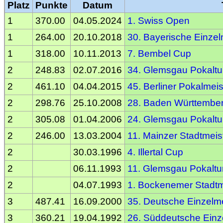
Platz
Punkte
Datum
1
370.00
04.05.2024
1. Swiss Open
1
264.00
20.10.2018
30. Bayerische Einzel
1
318.00
10.11.2013
7. Bembel Cup
2
248.83
02.07.2016
34. Glemsgau Pokaltu
2
461.10
04.04.2015
45. Berliner Pokalmeis
2
298.76
25.10.2008
28. Baden Württember
2
305.08
01.04.2006
24. Glemsgau Pokaltu
2
246.00
13.03.2004
11. Mainzer Stadtmeis
2
30.03.1996
4. Illertal Cup
2
06.11.1993
11. Glemsgau Pokaltur
2
04.07.1993
1. Bockenemer Stadtm
3
487.41
16.09.2000
35. Deutsche Einzelme
3
360.21
19.04.1992
26. Süddeutsche Einze