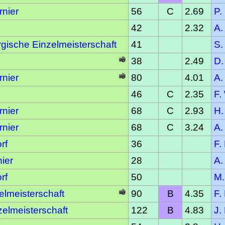
rnier
56
C
2.69
P.
42
2.32
A.
gische Einzelmeisterschaft
41
S.
38
2.49
D.
rnier
80
4.01
A.
46
C
2.35
F.
rnier
68
C
2.93
H.
rnier
68
C
3.24
A.
rf
36
F.
nier
28
A.
rf
50
M.
lmeisterschaft
90
B
4.35
F.
elmeisterschaft
122
B
4.83
J.