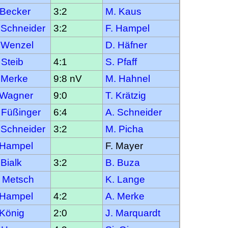
 Becker
3:2
M. Kaus
 Schneider
3:2
F. Hampel
 Wenzel
D. Häfner
 Steib
4:1
S. Pfaff
 Merke
9:8 nV
M. Hahnel
 Wagner
9:0
T. Krätzig
 Füßinger
6:4
A. Schneider
 Schneider
3:2
M. Picha
 Hampel
F. Mayer
 Bialk
3:2
B. Buza
 Metsch
K. Lange
 Hampel
4:2
A. Merke
 König
2:0
J. Marquardt