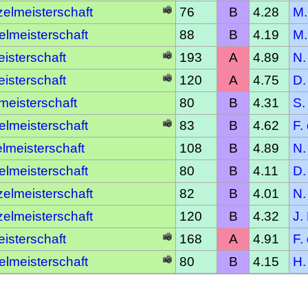
elmeisterschaft
76
B
4.28
M.
lmeisterschaft
88
B
4.19
M.
isterschaft
193
A
4.89
N.
isterschaft
120
A
4.75
D.
meisterschaft
80
B
4.31
S.
lmeisterschaft
83
B
4.62
F.
lmeisterschaft
108
B
4.89
N.
lmeisterschaft
80
B
4.11
D.
elmeisterschaft
82
B
4.01
N.
elmeisterschaft
120
B
4.32
J.
isterschaft
168
A
4.91
F.
lmeisterschaft
80
B
4.15
H.