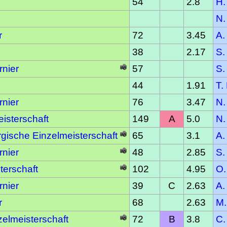
54
2.8
H.
N.
r
72
3.45
A.
38
2.17
S.
rnier
57
S.
44
1.91
T.
rnier
76
3.47
N.
isterschaft
149
A
5.0
N.
gische Einzelmeisterschaft
65
3.1
A.
rnier
48
2.85
S.
terschaft
102
4.95
O.
rnier
39
C
2.63
A.
r
68
2.63
M.
elmeisterschaft
72
B
3.8
C.