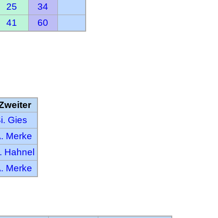
25
34
41
60
Zweiter
i. Gies
. Merke
. Hahnel
. Merke