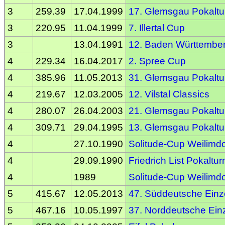
3
259.39
17.04.1999
17. Glemsgau Pokaltu
3
220.95
11.04.1999
7. Illertal Cup
3
13.04.1991
12. Baden Württember
4
229.34
16.04.2017
2. Spree Cup
4
385.96
11.05.2013
31. Glemsgau Pokaltu
4
219.67
12.03.2005
12. Vilstal Classics
4
280.07
26.04.2003
21. Glemsgau Pokaltu
4
309.71
29.04.1995
13. Glemsgau Pokaltu
4
27.10.1990
Solitude-Cup Weilimdo
4
29.09.1990
Friedrich List Pokaltur
4
1989
Solitude-Cup Weilimdo
5
415.67
12.05.2013
47. Süddeutsche Einze
5
467.16
10.05.1997
37. Norddeutsche Einz