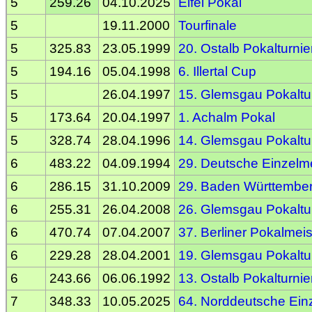
5
259.26
04.10.2025
Eifel Pokal
5
19.11.2000
Tourfinale
5
325.83
23.05.1999
20. Ostalb Pokalturnie
5
194.16
05.04.1998
6. Illertal Cup
5
26.04.1997
15. Glemsgau Pokaltu
5
173.64
20.04.1997
1. Achalm Pokal
5
328.74
28.04.1996
14. Glemsgau Pokaltu
6
483.22
04.09.1994
29. Deutsche Einzelme
6
286.15
31.10.2009
29. Baden Württember
6
255.31
26.04.2008
26. Glemsgau Pokaltu
6
470.74
07.04.2007
37. Berliner Pokalmeis
6
229.28
28.04.2001
19. Glemsgau Pokaltu
6
243.66
06.06.1992
13. Ostalb Pokalturnie
7
348.33
10.05.2025
64. Norddeutsche Einz