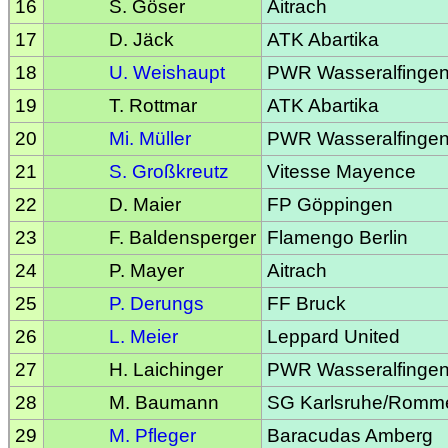
16
S. Göser
Aitrach
17
D. Jäck
ATK Abartika
18
U. Weishaupt
PWR Wasseralfinge
19
T. Rottmar
ATK Abartika
20
Mi. Müller
PWR Wasseralfinge
21
S. Großkreutz
Vitesse Mayence
22
D. Maier
FP Göppingen
23
F. Baldensperger
Flamengo Berlin
24
P. Mayer
Aitrach
25
P. Derungs
FF Bruck
26
L. Meier
Leppard United
27
H. Laichinger
PWR Wasseralfinge
28
M. Baumann
SG Karlsruhe/Romm
29
M. Pfleger
Baracudas Amberg