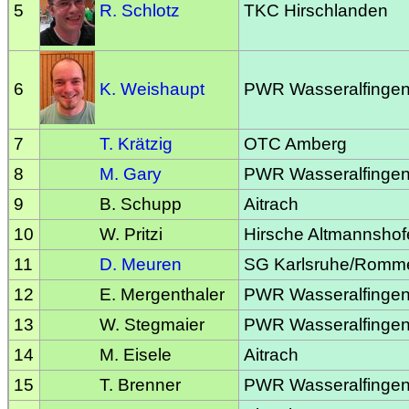
5
R. Schlotz
TKC Hirschlanden
6
K. Weishaupt
PWR Wasseralfinge
7
T. Krätzig
OTC Amberg
8
M. Gary
PWR Wasseralfinge
9
B. Schupp
Aitrach
10
W. Pritzi
Hirsche Altmannshof
11
D. Meuren
SG Karlsruhe/Romm
12
E. Mergenthaler
PWR Wasseralfinge
13
W. Stegmaier
PWR Wasseralfinge
14
M. Eisele
Aitrach
15
T. Brenner
PWR Wasseralfinge