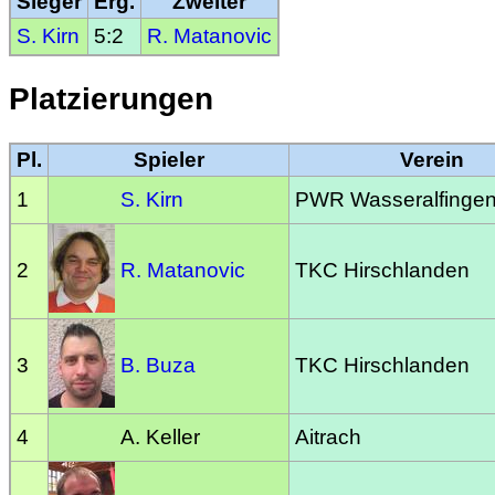
Sieger
Erg.
Zweiter
S. Kirn
5:2
R. Matanovic
Platzierungen
Pl.
Spieler
Verein
1
S. Kirn
PWR Wasseralfinge
2
R. Matanovic
TKC Hirschlanden
3
B. Buza
TKC Hirschlanden
4
A. Keller
Aitrach