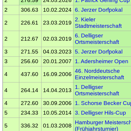
2
276.59
24.05.2026
1. Patrick Gerling Cup
2
306.63
10.02.2024
6. Jerzer Dorfpokal
2. Kieler
2
226.61
23.03.2019
Stadtmeisterschaft
6. Delligser
2
212.67
02.03.2019
Ortsmeisterschaft
3
271.55
04.03.2023
5. Jerzer Dorfpokal
3
256.60
20.01.2007
1. Adersheimer Open
46. Norddeutsche
4
437.60
16.09.2006
Einzelmeisterschaft
1. Delligser
4
264.14
14.04.2013
Ortsmeisterschaft
4
272.60
30.09.2006
1. Schorse Becker Cu
5
234.33
10.05.2014
3. Delligser Hils-Cup
Hamburger Meistersch
5
336.32
01.03.2008
(Frühjahrsturnier)