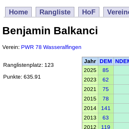
Home
Rangliste
HoF
Verein
Benjamin Balkanci
Verein:
PWR 78 Wasseralfingen
Jahr
DEM
NDE
Ranglistenplatz: 123
2025
85
Punkte: 635.91
2023
62
2021
75
2015
78
2014
141
2013
63
2012
119