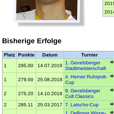
201
201
Bisherige Erfolge
Platz
Punkte
Datum
Turnier
1. Gevelsberger
1
295.00
14.07.2019
Stadtmeisterschaft
4. Herner Ruhrpott-
1
279.00
25.08.2018
Cup
9. Gevelsberger
2
275.20
14.10.2018
Cult Classics
2
285.11
25.03.2017
7. Latscho-Cup
1. Delligser Wispe-