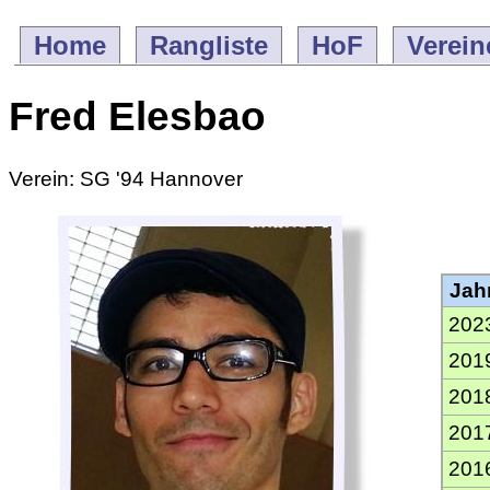
Home
Rangliste
HoF
Verein
Fred Elesbao
Verein: SG '94 Hannover
Jah
202
201
201
201
201