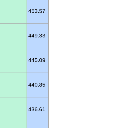
453.57
449.33
445.09
440.85
436.61