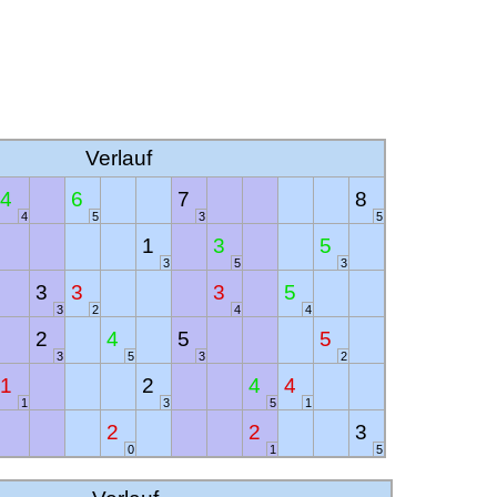
Verlauf
4
6
7
8
4
5
3
5
1
3
5
3
5
3
3
3
3
5
3
2
4
4
2
4
5
5
3
5
3
2
1
2
4
4
1
3
5
1
2
2
3
0
1
5