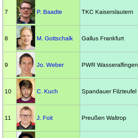
7
P. Baadte
TKC Kaiserslautern
8
M. Gottschalk
Gallus Frankfurt
9
Jo. Weber
PWR Wasseralfingen
10
C. Kuch
Spandauer Filzteufel
11
J. Foit
Preußen Waltrop