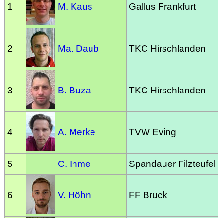
1
M. Kaus
Gallus Frankfurt
2
Ma. Daub
TKC Hirschlanden
3
B. Buza
TKC Hirschlanden
4
A. Merke
TVW Eving
5
C. Ihme
Spandauer Filzteufel
6
V. Höhn
FF Bruck