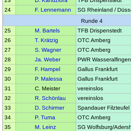
23
D. Kandziora
TFB Drispenstedt
24
F. Lennemann
SG Rheinland / Düss
Runde 4
25
M. Bartels
TFB Drispenstedt
26
T. Krätzig
OTC Amberg
27
S. Wagner
OTC Amberg
28
Ja. Weber
PWR Wasseralfingen
29
F. Hampel
Gallus Frankfurt
30
P. Malessa
Gallus Frankfurt
31
C. Meister
vereinslos
32
R. Schönlau
vereinslos
33
D. Schirmer
Spandauer Filzteufel
34
P. Tuma
OTC Amberg
35
M. Leinz
SG Wolfsburg/Aders