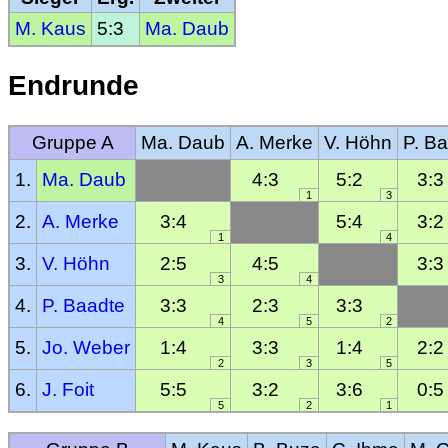
M. Kaus
5:3
Ma. Daub
Endrunde
Gruppe A
Ma. Daub
A. Merke
V. Höhn
P. Ba
1.
Ma. Daub
4:3
5:2
3:3
1
3
2.
A. Merke
3:4
5:4
3:2
1
4
3.
V. Höhn
2:5
4:5
3:3
3
4
4.
P. Baadte
3:3
2:3
3:3
4
5
2
5.
Jo. Weber
1:4
3:3
1:4
2:2
2
3
5
6.
J. Foit
5:5
3:2
3:6
0:5
5
2
1