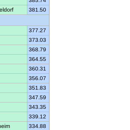
385.74
eldorf
381.50
377.27
373.03
368.79
364.55
360.31
356.07
351.83
347.59
343.35
339.12
heim
334.88