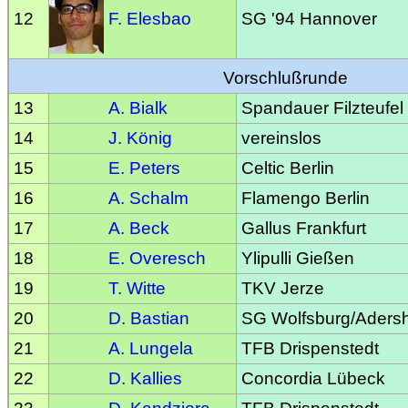
12
F. Elesbao
SG '94 Hannover
Vorschlußrunde
13
A. Bialk
Spandauer Filzteufel
14
J. König
vereinslos
15
E. Peters
Celtic Berlin
16
A. Schalm
Flamengo Berlin
17
A. Beck
Gallus Frankfurt
18
E. Overesch
Ylipulli Gießen
19
T. Witte
TKV Jerze
20
D. Bastian
SG Wolfsburg/Aders
21
A. Lungela
TFB Drispenstedt
22
D. Kallies
Concordia Lübeck