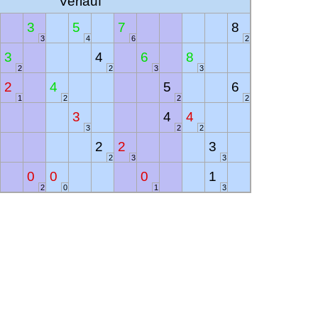
Verlauf
3
5
7
8
3
4
6
2
3
4
6
8
2
2
3
3
2
4
5
6
1
2
2
2
3
4
4
3
2
2
2
2
3
2
3
3
0
0
0
1
2
0
1
3