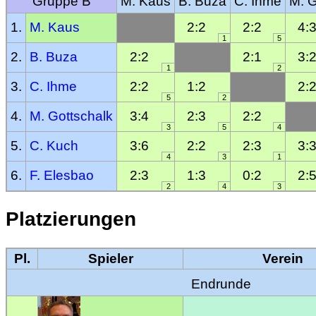
Gruppe B
M. Kaus
B. Buza
C. Ihme
M. G
1.
M. Kaus
2:2
2:2
4:
1
5
2.
B. Buza
2:2
2:1
3:
1
2
3.
C. Ihme
2:2
1:2
2:
5
2
4.
M. Gottschalk
3:4
2:3
2:2
3
5
4
5.
C. Kuch
3:6
2:2
2:3
3:
4
3
1
6.
F. Elesbao
2:3
1:3
0:2
2:
2
4
3
Platzierungen
Pl.
Spieler
Verein
Endrunde