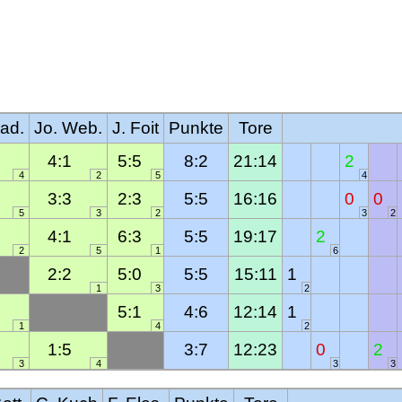
ad.
Jo. Web.
J. Foit
Punkte
Tore
4:1
5:5
8:2
21:14
2
4
2
5
4
3:3
2:3
5:5
16:16
0
0
5
3
2
3
2
4:1
6:3
5:5
19:17
2
2
5
1
6
2:2
5:0
5:5
15:11
1
1
3
2
5:1
4:6
12:14
1
1
4
2
1:5
3:7
12:23
0
2
3
4
3
3