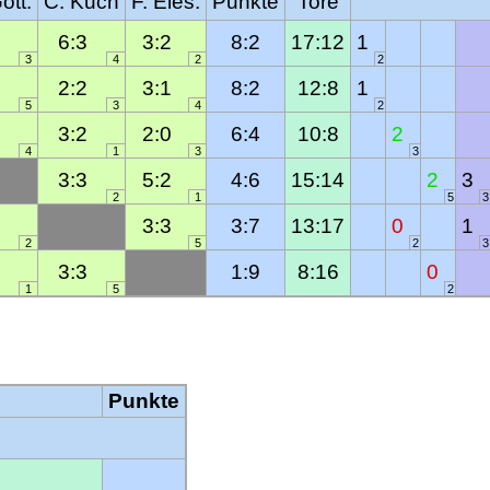
ott.
C. Kuch
F. Eles.
Punkte
Tore
3
6:3
3:2
8:2
17:12
1
3
4
2
2
2
2:2
3:1
8:2
12:8
1
5
3
4
2
2
3:2
2:0
6:4
10:8
2
4
1
3
3
3:3
5:2
4:6
15:14
2
3
2
1
5
3
3
3:3
3:7
13:17
0
1
2
5
2
3
5
3:3
1:9
8:16
0
1
5
2
Punkte