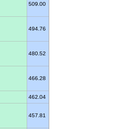
509.00
494.76
480.52
466.28
462.04
457.81