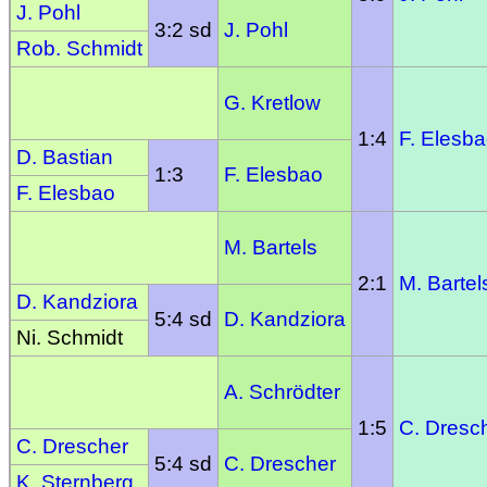
J. Pohl
3:2 sd
J. Pohl
Rob. Schmidt
G. Kretlow
1:4
F. Elesb
D. Bastian
1:3
F. Elesbao
F. Elesbao
M. Bartels
2:1
M. Bartel
D. Kandziora
5:4 sd
D. Kandziora
Ni. Schmidt
A. Schrödter
1:5
C. Dresc
C. Drescher
5:4 sd
C. Drescher
K. Sternberg