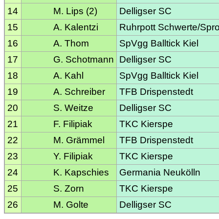
14
M. Lips (2)
Delligser SC
15
A. Kalentzi
Ruhrpott Schwerte/Spr
16
A. Thom
SpVgg Balltick Kiel
17
G. Schotmann
Delligser SC
18
A. Kahl
SpVgg Balltick Kiel
19
A. Schreiber
TFB Drispenstedt
20
S. Weitze
Delligser SC
21
F. Filipiak
TKC Kierspe
22
M. Grämmel
TFB Drispenstedt
23
Y. Filipiak
TKC Kierspe
24
K. Kapschies
Germania Neukölln
25
S. Zorn
TKC Kierspe
26
M. Golte
Delligser SC