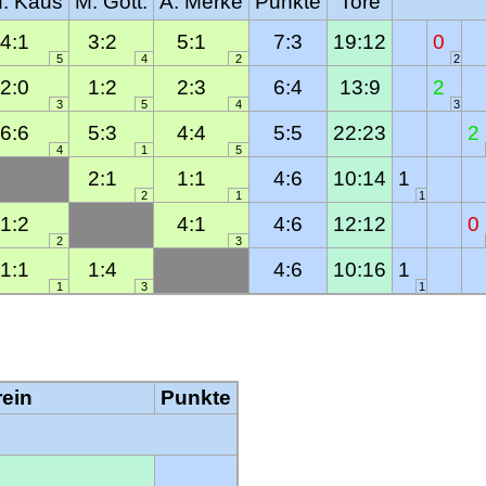
. Kaus
M. Gott.
A. Merke
Punkte
Tore
4:1
3:2
5:1
7:3
19:12
0
5
4
2
2
2:0
1:2
2:3
6:4
13:9
2
3
5
4
3
6:6
5:3
4:4
5:5
22:23
2
4
1
5
2:1
1:1
4:6
10:14
1
2
1
1
1:2
4:1
4:6
12:12
0
2
3
1:1
1:4
4:6
10:16
1
1
3
1
rein
Punkte