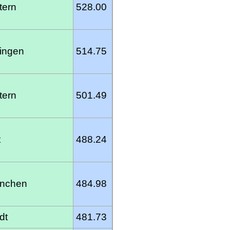
tern
528.00
ingen
514.75
tern
501.49
t
488.24
ünchen
484.98
dt
481.73