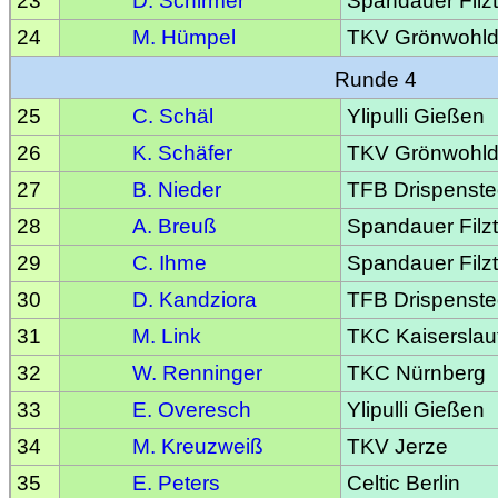
23
D. Schirmer
Spandauer Filzt
24
M. Hümpel
TKV Grönwohl
Runde 4
25
C. Schäl
Ylipulli Gießen
26
K. Schäfer
TKV Grönwohl
27
B. Nieder
TFB Drispenste
28
A. Breuß
Spandauer Filzt
29
C. Ihme
Spandauer Filzt
30
D. Kandziora
TFB Drispenste
31
M. Link
TKC Kaiserslau
32
W. Renninger
TKC Nürnberg
33
E. Overesch
Ylipulli Gießen
34
M. Kreuzweiß
TKV Jerze
35
E. Peters
Celtic Berlin