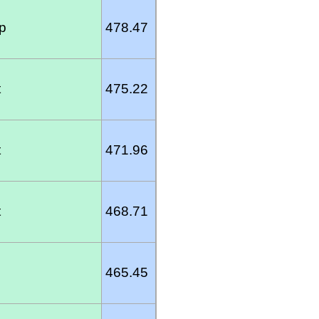
p
478.47
t
475.22
t
471.96
t
468.71
465.45