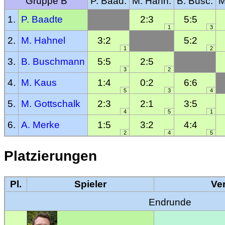
Gruppe B
P. Baad.
M. Hahn.
B. Busc.
M
1.
P. Baadte
2:3
5:5
1
3
2.
M. Hahnel
3:2
5:2
1
2
3.
B. Buschmann
5:5
2:5
3
2
4.
M. Kaus
1:4
0:2
6:6
5
3
4
5.
M. Gottschalk
2:3
2:1
3:5
4
5
1
6.
A. Merke
1:5
3:2
4:4
2
4
5
Platzierungen
Pl.
Spieler
Ve
Endrunde