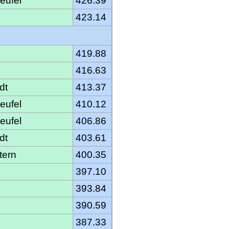
eufel
426.39
d
423.14
419.88
d
416.63
dt
413.37
eufel
410.12
eufel
406.86
dt
403.61
tern
400.35
397.10
393.84
390.59
387.33