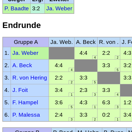
P. Baadte
3:2
Ja. Weber
Endrunde
Gruppe A
Ja. Web.
A. Beck
R. von .
J. F
1.
Ja. Weber
4:4
2:2
4:3
4
2
2.
A. Beck
4:4
3:3
3:2
4
5
3.
R. von Hering
2:2
3:3
3:3
2
5
4.
J. Foit
3:4
2:3
3:3
1
3
4
5.
F. Hampel
3:6
4:3
6:3
1:2
5
1
3
6.
P. Malessa
2:4
3:3
0:2
3:4
3
2
1