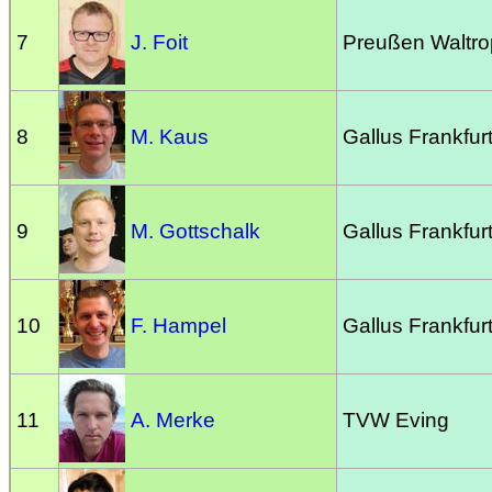
7
J. Foit
Preußen Waltro
8
M. Kaus
Gallus Frankfur
9
M. Gottschalk
Gallus Frankfur
10
F. Hampel
Gallus Frankfur
11
A. Merke
TVW Eving