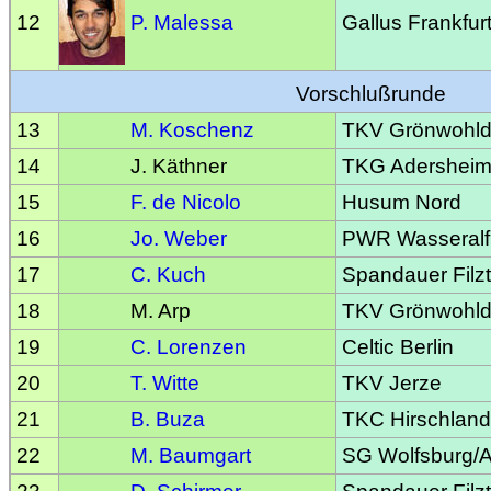
12
P. Malessa
Gallus Frankfur
Vorschlußrunde
13
M. Koschenz
TKV Grönwohl
14
J. Käthner
TKG Adershei
15
F. de Nicolo
Husum Nord
16
Jo. Weber
PWR Wasseralf
17
C. Kuch
Spandauer Filzt
18
M. Arp
TKV Grönwohl
19
C. Lorenzen
Celtic Berlin
20
T. Witte
TKV Jerze
21
B. Buza
TKC Hirschlan
22
M. Baumgart
SG Wolfsburg/