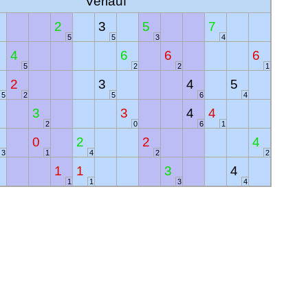
Verlauf
2
3
5
7
5
5
3
4
4
6
6
6
5
2
2
1
2
3
4
5
5
2
5
6
4
3
3
4
4
2
0
6
1
0
2
2
4
3
1
4
2
2
1
1
3
4
1
1
3
4