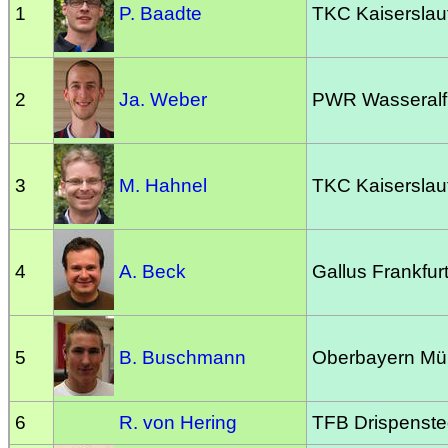
1
P. Baadte
TKC Kaiserslau
2
Ja. Weber
PWR Wasseralf
3
M. Hahnel
TKC Kaiserslau
4
A. Beck
Gallus Frankfur
5
B. Buschmann
Oberbayern M
6
R. von Hering
TFB Drispenste