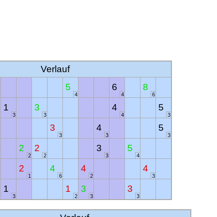
Verlauf
5
6
8
4
4
6
1
3
4
5
3
3
4
3
3
4
5
3
3
3
2
2
3
5
2
2
3
4
2
4
4
4
1
6
2
3
1
1
3
3
3
2
3
3