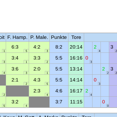
oit
F. Hamp.
P. Male.
Punkte
Tore
6:3
4:2
8:2
20:14
2
3
1
5
3
4
2
3:4
3:3
5:5
16:16
0
3
1
2
3
3:6
2:0
5:5
13:14
2
3
4
3
1
2
2
2:1
4:3
5:5
14:14
0
2
5
3
2:3
4:6
16:17
2
2
4
4
3:2
3:7
11:15
0
5
4
0