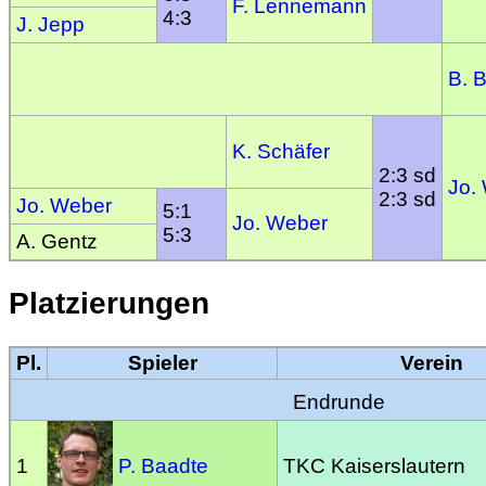
F. Lennemann
4:3
J. Jepp
B. 
K. Schäfer
2:3 sd
Jo.
2:3 sd
Jo. Weber
5:1
Jo. Weber
5:3
A. Gentz
Platzierungen
Pl.
Spieler
Verein
Endrunde
1
P. Baadte
TKC Kaiserslautern