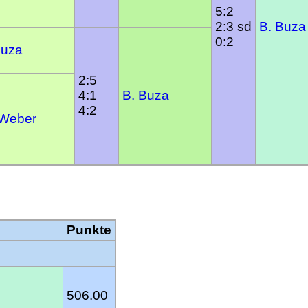
5:2
2:3 sd
B. Buza
0:2
Buza
2:5
4:1
B. Buza
4:2
 Weber
Punkte
506.00