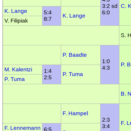
3:2 sd
C. 
K. Lange
5:4
6:0
K. Lange
8:7
V. Filipiak
S. 
P. Baadte
1:0
P. 
4:3
M. Kalentzi
1:4
P. Tuma
2:5
P. Tuma
B. 
F. Hampel
2:3
F. 
3:4
F. Lennemann
6:5