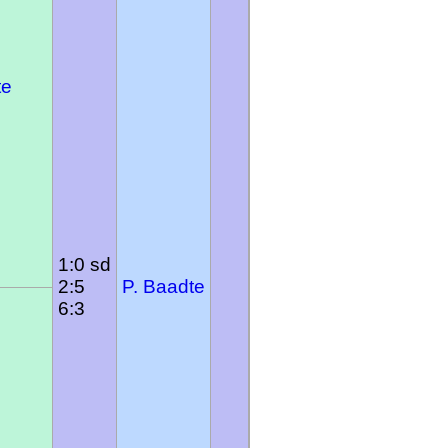
te
1:0 sd
2:5
P. Baadte
6:3