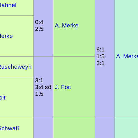
Hahnel
0:4
A. Merke
2:5
Merke
6:1
1:5
A. Merk
3:1
Ruscheweyh
3:1
3:4 sd
J. Foit
1:5
oit
Schwaß