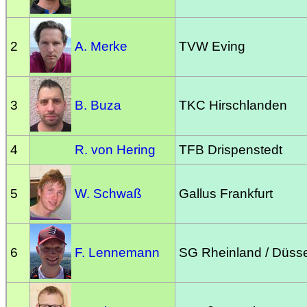
2
A. Merke
TVW Eving
3
B. Buza
TKC Hirschlanden
4
R. von Hering
TFB Drispenstedt
5
W. Schwaß
Gallus Frankfurt
6
F. Lennemann
SG Rheinland / Düsse