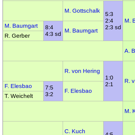
M. Gottschalk
5:3
2:4
M. 
M. Baumgart
8:4
2:3 sd
M. Baumgart
4:3 sd
R. Gerber
A. 
R. von Hering
1:0
R. 
2:1
F. Elesbao
7:5
F. Elesbao
3:2
T. Weichelt
M. 
C. Kuch
4:5