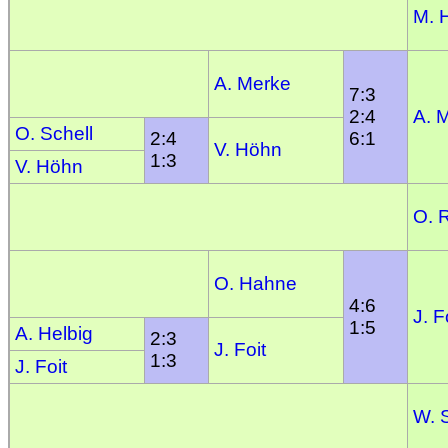
M. 
A. Merke
7:3
2:4
A. 
O. Schell
2:4
6:1
V. Höhn
1:3
V. Höhn
O. 
O. Hahne
4:6
J. F
1:5
A. Helbig
2:3
J. Foit
1:3
J. Foit
W. 