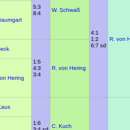
5:3
W. Schwaß
8:4
Baumgart
4:1
1:2
R. von 
6:7 sd
Beck
1:5
4:3
R. von Hering
3:4
von Hering
Kaus
1:6
C. Kuch
3:4 sd