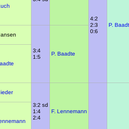
Kuch
4:2
2:3
P. Baad
0:6
Hansen
3:4
P. Baadte
1:5
Baadte
Nieder
3:2 sd
1:4
F. Lennemann
2:4
Lennemann