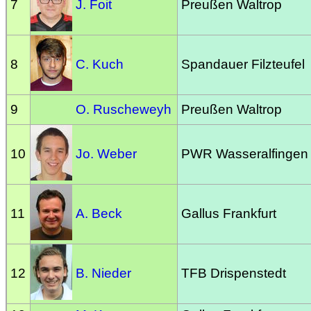
7
J. Foit
Preußen Waltrop
8
C. Kuch
Spandauer Filzteufel
9
O. Ruscheweyh
Preußen Waltrop
10
Jo. Weber
PWR Wasseralfingen
11
A. Beck
Gallus Frankfurt
12
B. Nieder
TFB Drispenstedt