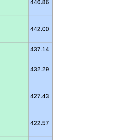
446.86
442.00
437.14
432.29
427.43
422.57