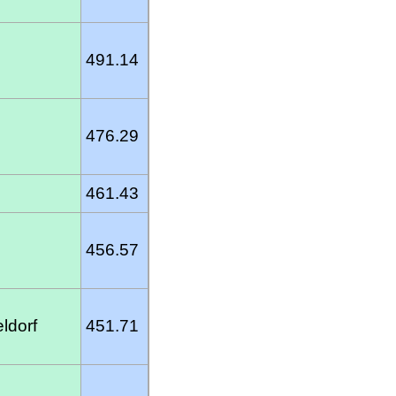
491.14
476.29
461.43
456.57
ldorf
451.71