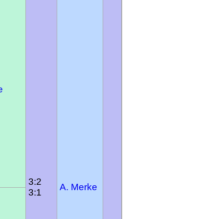
e
3:2
A. Merke
3:1