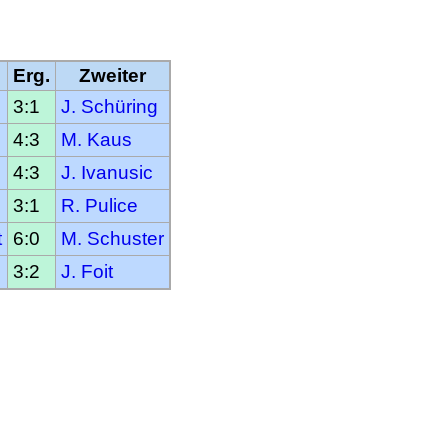
Erg.
Zweiter
3:1
J. Schüring
4:3
M. Kaus
4:3
J. Ivanusic
3:1
R. Pulice
t
6:0
M. Schuster
3:2
J. Foit