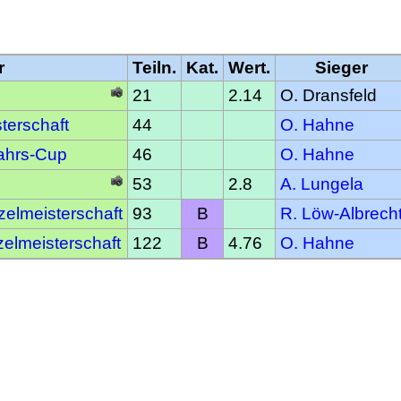
r
Teiln.
Kat.
Wert.
Sieger
21
2.14
O. Dransfeld
terschaft
44
O. Hahne
jahrs-Cup
46
O. Hahne
53
2.8
A. Lungela
elmeisterschaft
93
B
R. Löw-Albrech
elmeisterschaft
122
B
4.76
O. Hahne