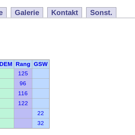
e
Galerie
Kontakt
Sonst.
DEM
Rang
GSW
125
96
116
122
22
32