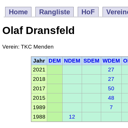
Home
Rangliste
HoF
Verein
Olaf Dransfeld
Verein: TKC Menden
Jahr
DEM
NDEM
SDEM
WDEM
O
2021
27
2018
27
2017
50
2015
48
1989
7
1988
12