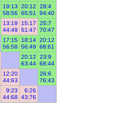
19:13
20:12
28:4  
58:56
65:51
94:40
13:19
15:17
25:7  
44:49
51:47
70:47
17:15
18:14
20:12
56:58
56:49
68:61
20:12
23:9  
63:44
68:44
12:20
26:6  
44:63
76:43
  9:23
  6:26
44:68
43:76