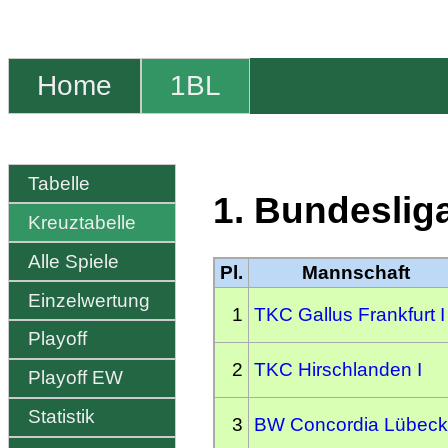
Home
1BL
Tabelle
1. Bundesliga
Kreuztabelle
Alle Spiele
Pl.
Mannschaft
Einzelwertung
1
TKC Gallus Frankfurt I
Playoff
2
TKC Hirschlanden I
Playoff EW
Statistik
3
BW Concordia Lübeck