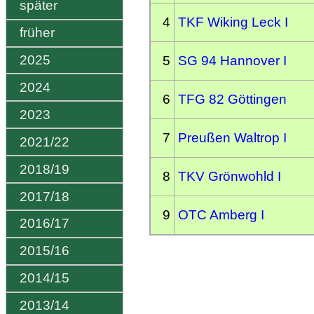
später
4
TKF Wiking Leck I
früher
2025
5
SG 94 Hannover I
2024
6
TFG 82 Göttingen
2023
7
Preußen Waltrop I
2021/22
2018/19
8
TKV Grönwohld I
2017/18
9
OTC Amberg I
2016/17
2015/16
2014/15
2013/14