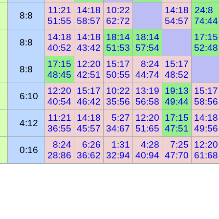
11:21
14:18
10:22
14:18
24:8  
8:8
51:55
58:57
62:72
54:57
74:44
14:18
14:18
18:14
18:14
17:15
8:8
40:52
43:42
51:53
57:54
52:48
17:15
12:20
15:17
  8:24
15:17
8:8
48:45
42:51
50:55
44:74
48:52
12:20
15:17
10:22
13:19
19:13
15:17
  6:10
40:54
46:42
35:56
56:58
49:44
58:56
11:21
14:18
  5:27
12:20
17:15
14:18
  4:12
36:55
45:57
34:67
51:65
47:51
49:56
  8:24
  6:26
  1:31
  4:28
  7:25
12:20
  0:16
28:86
36:62
32:94
40:94
47:70
61:68