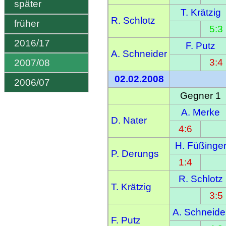
später
T. Krätzig
R. Schlotz
früher
5:3
2016/17
F. Putz
A. Schneider
3:4
2007/08
02.02.2008
2006/07
Gegner 1
A. Merke
D. Nater
4:6
H. Füßinge
P. Derungs
1:4
R. Schlotz
T. Krätzig
3:5
A. Schneide
F. Putz