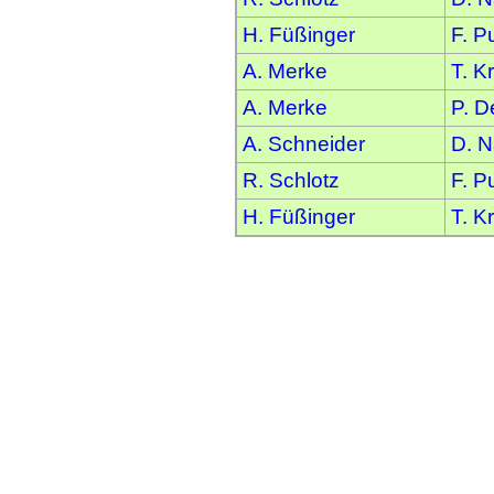
H. Füßinger
F. P
A. Merke
T. K
A. Merke
P. D
A. Schneider
D. N
R. Schlotz
F. P
H. Füßinger
T. K