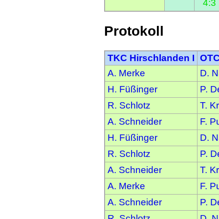
4:3
Protokoll
TKC Hirschlanden I
OTC
A. Merke
D. N
H. Füßinger
P. D
R. Schlotz
T. K
A. Schneider
F. P
H. Füßinger
D. N
R. Schlotz
P. D
A. Schneider
T. K
A. Merke
F. P
A. Schneider
P. D
R. Schlotz
D. N