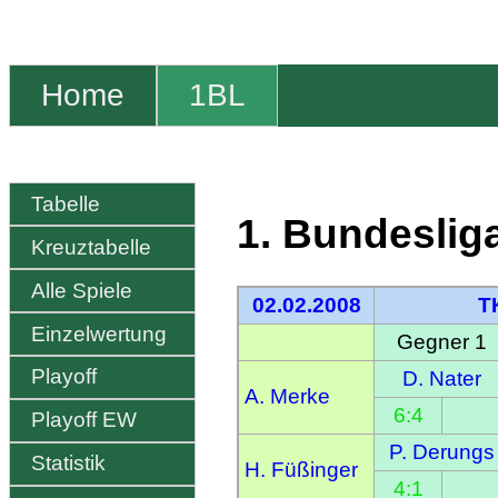
Home
1BL
Tabelle
1. Bundeslig
Kreuztabelle
Alle Spiele
02.02.2008
T
Einzelwertung
Gegner 1
Playoff
D. Nater
A. Merke
6:4
Playoff EW
P. Derungs
Statistik
H. Füßinger
4:1