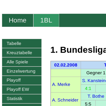
Home
1BL
Tabelle
1. Bundeslig
Kreuztabelle
Alle Spiele
02.02.2008
Einzelwertung
Gegner 1
Playoff
S. Kanstein
A. Merke
4:1
Playoff EW
T. Bothe
Statistik
A. Schneider
5:5