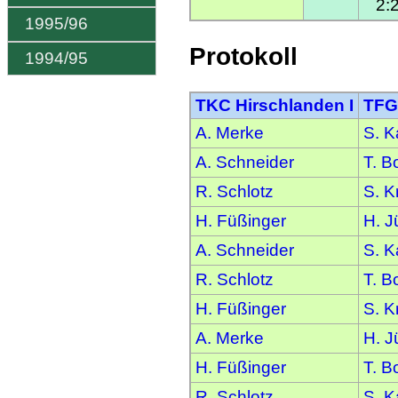
2:
1995/96
Protokoll
1994/95
TKC Hirschlanden I
TFG
A. Merke
S. K
A. Schneider
T. B
R. Schlotz
S. K
H. Füßinger
H. J
A. Schneider
S. K
R. Schlotz
T. B
H. Füßinger
S. K
A. Merke
H. J
H. Füßinger
T. B
R. Schlotz
S. K