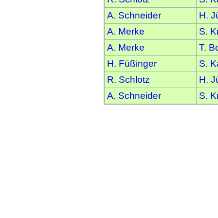
A. Schneider
H. J
A. Merke
S. K
A. Merke
T. B
H. Füßinger
S. K
R. Schlotz
H. J
A. Schneider
S. K