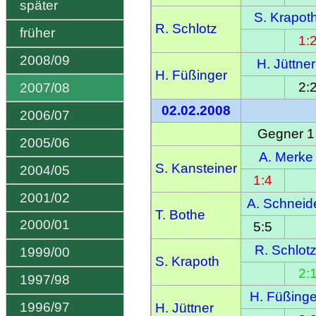
später
S. Krapot
R. Schlotz
früher
1:
2008/09
H. Jüttner
H. Füßinger
2:
2007/08
02.02.2008
2006/07
Gegner 1
2005/06
A. Merke
S. Kansteiner
2004/05
1:4
2001/02
A. Schneid
T. Bothe
2000/01
5:5
R. Schlot
1999/00
S. Krapoth
2:
1997/98
H. Füßinge
1996/97
H. Jüttner