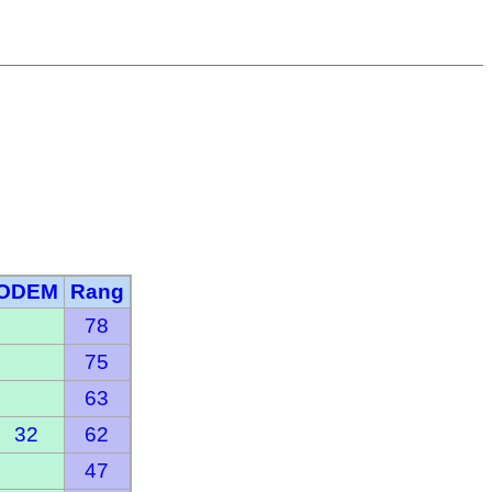
ODEM
Rang
78
75
63
32
62
47