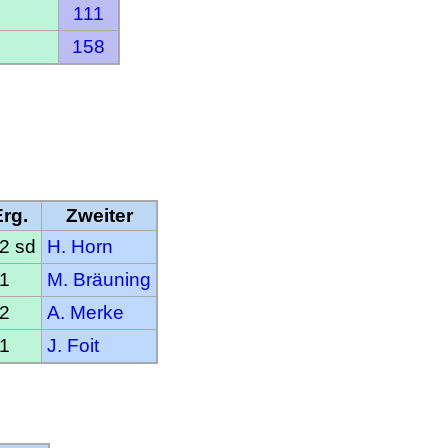
111
158
Erg.
Zweiter
:2 sd
H. Horn
:1
M. Bräuning
:2
A. Merke
:1
J. Foit