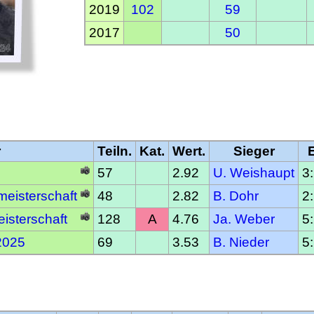
2019
102
59
2017
50
r
Teiln.
Kat.
Wert.
Sieger
57
2.92
U. Weishaupt
3
meisterschaft
48
2.82
B. Dohr
2
isterschaft
128
A
4.76
Ja. Weber
5
2025
69
3.53
B. Nieder
5