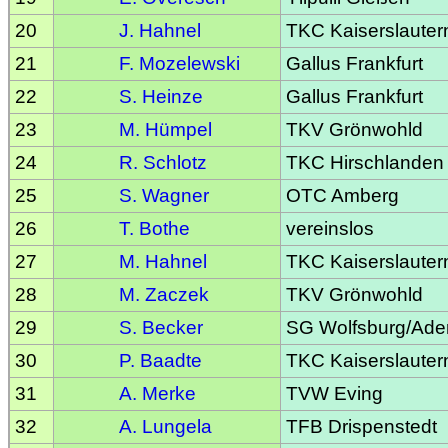
20
J. Hahnel
TKC Kaiserslauter
21
F. Mozelewski
Gallus Frankfurt
22
S. Heinze
Gallus Frankfurt
23
M. Hümpel
TKV Grönwohld
24
R. Schlotz
TKC Hirschlanden
25
S. Wagner
OTC Amberg
26
T. Bothe
vereinslos
27
M. Hahnel
TKC Kaiserslauter
28
M. Zaczek
TKV Grönwohld
29
S. Becker
SG Wolfsburg/Ade
30
P. Baadte
TKC Kaiserslauter
31
A. Merke
TVW Eving
32
A. Lungela
TFB Drispenstedt