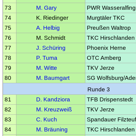
73
M. Gary
PWR Wasseralfin
74
K. Riedinger
Murgtäler TKC
75
A. Helbig
Preußen Waltrop
76
M. Schmidt
TKC Hirschlanden
77
J. Schüring
Phoenix Herne
78
P. Tuma
OTC Amberg
79
M. Witte
TKV Jerze
80
M. Baumgart
SG Wolfsburg/Ade
Runde 3
81
D. Kandziora
TFB Drispenstedt
82
M. Kreuzweiß
TKV Jerze
83
C. Kuch
Spandauer Filzteuf
84
M. Bräuning
TKC Hirschlanden