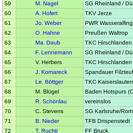
59
M. Nagel
SG Rheinland / Dü
60
A. Hofert
TKV Jerze
61
Jo. Weber
PWR Wasseralfin
62
O. Hahne
Preußen Waltrop
63
Ma. Daub
TKC Hirschlanden
64
F. Lennemann
SG Rheinland / Dü
65
V. Herbers
TKC Hirschlanden
66
J. Komareck
Spandauer Filzteuf
67
Le. Böttger
TKC Kaiserslauter
68
M. Blügel
Baden Hotspurs (
69
R. Schönlau
vereinslos
70
C. Stevens
SG Karlsruhe/Ro
71
B. Nieder
TFB Drispenstedt
72
T. Ruchti
FF Bruck