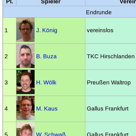
Pl.
Spieler
Verei
Endrunde
1
J. König
vereinslos
2
B. Buza
TKC Hirschlanden
3
H. Wölk
Preußen Waltrop
4
M. Kaus
Gallus Frankfurt
5
W. Schwaß
Gallus Frankfurt