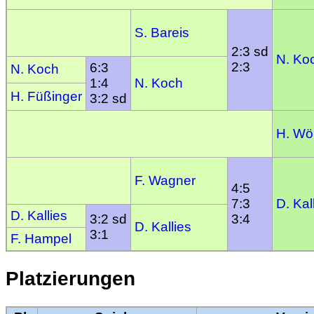
S. Bareis
2:3 sd
N. Ko
2:3
6:3
N. Koch
1:4
N. Koch
H. Füßinger
3:2 sd
H. Wö
F. Wagner
4:5
7:3
D. Kal
D. Kallies
3:2 sd
3:4
D. Kallies
3:1
F. Hampel
Platzierungen