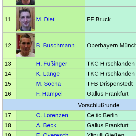
11
M. Dietl
FF Bruck
12
B. Buschmann
Oberbayern Münc
13
H. Füßinger
TKC Hirschlanden
14
K. Lange
TKC Hirschlanden
15
M. Socha
TFB Drispenstedt
16
F. Hampel
Gallus Frankfurt
Vorschlußrunde
17
C. Lorenzen
Celtic Berlin
18
A. Beck
Gallus Frankfurt
19
E. Overesch
Ylipulli Gießen