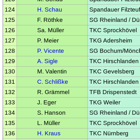
124
H. Schau
Spandauer Filzteuf
125
F. Röthke
SG Rheinland / Dü
126
Sa. Müller
TKC Sprockhövel
127
P. Meier
TKG Adersheim
128
P. Vicente
SG Bochum/Mönc
129
A. Sigle
TKC Hirschlanden
130
M. Valentin
TKC Gevelsberg
131
C. Schlißke
TKC Hirschlanden
132
R. Grämmel
TFB Drispenstedt
133
J. Eger
TKG Weiler
134
S. Hanson
SG Rheinland / Dü
135
L. Müller
TKC Sprockhövel
136
H. Kraus
TKC Nürnberg