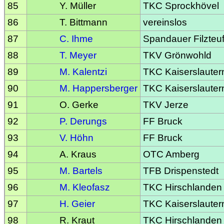
85
Y. Müller
TKC Sprockhövel
86
T. Bittmann
vereinslos
87
C. Ihme
Spandauer Filzteuf
88
T. Meyer
TKV Grönwohld
89
M. Kalentzi
TKC Kaiserslauter
90
M. Happersberger
TKC Kaiserslauter
91
O. Gerke
TKV Jerze
92
P. Derungs
FF Bruck
93
V. Höhn
FF Bruck
94
A. Kraus
OTC Amberg
95
M. Bartels
TFB Drispenstedt
96
M. Kleofasz
TKC Hirschlanden
97
H. Geier
TKC Kaiserslauter
98
R. Kraut
TKC Hirschlanden