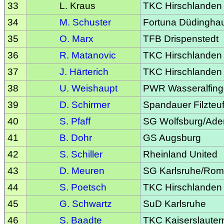
33
L. Kraus
TKC Hirschlanden
34
M. Schuster
Fortuna Düdingha
35
O. Marx
TFB Drispenstedt
36
R. Matanovic
TKC Hirschlanden
37
J. Härterich
TKC Hirschlanden
38
U. Weishaupt
PWR Wasseralfin
39
D. Schirmer
Spandauer Filzteuf
40
S. Pfaff
SG Wolfsburg/Ade
41
B. Dohr
GS Augsburg
42
S. Schiller
Rheinland United
43
D. Meuren
SG Karlsruhe/Ro
44
S. Poetsch
TKC Hirschlanden
45
G. Schwartz
SuD Karlsruhe
46
S. Baadte
TKC Kaiserslauter