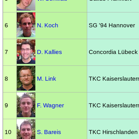
6
N. Koch
SG '94 Hannover
7
D. Kallies
Concordia Lübeck
8
M. Link
TKC Kaiserslauter
9
F. Wagner
TKC Kaiserslauter
10
S. Bareis
TKC Hirschlanden