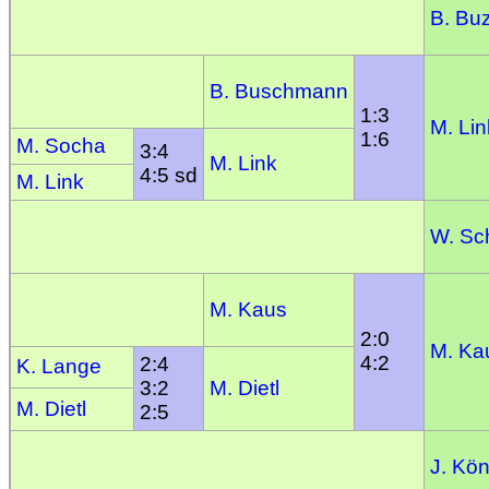
B. Bu
B. Buschmann
1:3
M. Lin
1:6
M. Socha
3:4
M. Link
4:5 sd
M. Link
W. S
M. Kaus
2:0
M. Ka
4:2
2:4
K. Lange
3:2
M. Dietl
M. Dietl
2:5
J. Kön