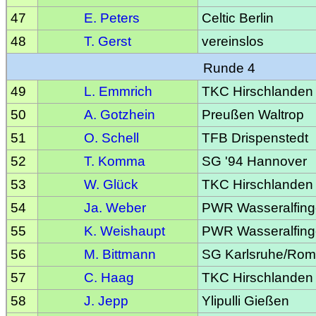
47
E. Peters
Celtic Berlin
48
T. Gerst
vereinslos
Runde 4
49
L. Emmrich
TKC Hirschlanden
50
A. Gotzhein
Preußen Waltrop
51
O. Schell
TFB Drispenstedt
52
T. Komma
SG '94 Hannover
53
W. Glück
TKC Hirschlanden
54
Ja. Weber
PWR Wasseralfin
55
K. Weishaupt
PWR Wasseralfin
56
M. Bittmann
SG Karlsruhe/Ro
57
C. Haag
TKC Hirschlanden
58
J. Jepp
Ylipulli Gießen