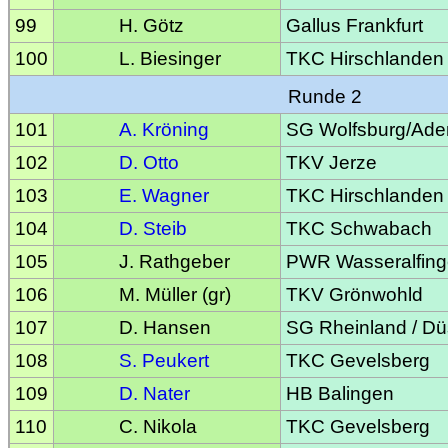
99
H. Götz
Gallus Frankfurt
100
L. Biesinger
TKC Hirschlanden
Runde 2
101
A. Kröning
SG Wolfsburg/Ade
102
D. Otto
TKV Jerze
103
E. Wagner
TKC Hirschlanden
104
D. Steib
TKC Schwabach
105
J. Rathgeber
PWR Wasseralfin
106
M. Müller (gr)
TKV Grönwohld
107
D. Hansen
SG Rheinland / Dü
108
S. Peukert
TKC Gevelsberg
109
D. Nater
HB Balingen
110
C. Nikola
TKC Gevelsberg