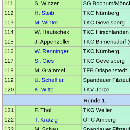
111
S. Winzer
SG Bochum/Mönc
112
H. Steib
TKC Nürnberg
113
M. Winter
TKC Gevelsberg
114
W. Hautschek
TKC Hirschlanden
115
J. Appenzeller
TKC Birmensdorf 
116
W. Renninger
TKC Nürnberg
117
Si. Gies
TKC Gevelsberg
118
M. Grämmel
TFB Drispenstedt
119
U. Scheffler
Spandauer Filzteuf
120
K. Witte
TKV Jerze
Runde 1
121
F. Thol
TKG Weiler
122
T. Krätzig
OTC Amberg
123
M. Schau
Spandauer Filzteuf