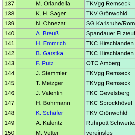
137
M. Orlandella
TKVgg Remseck
138
K. H. Sager
TKV Grönwohld
139
N. Ohnezat
SG Karlsruhe/Ro
140
A. Breuß
Spandauer Filzteuf
141
H. Emmrich
TKC Hirschlanden
142
B. Garstka
TKC Hirschlanden
143
F. Putz
OTC Amberg
144
J. Stemmler
TKVgg Remseck
145
T. Metzger
TKVgg Remseck
146
J. Valentin
TKC Gevelsberg
147
H. Bohrmann
TKC Sprockhövel
148
K. Schäfer
TKV Grönwohld
149
A. Kalentzi
Ruhrpott Schwerte
150
M. Vetter
vereinslos