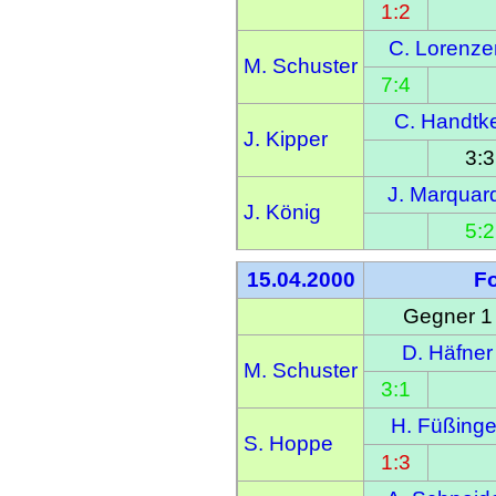
1:2
C. Lorenze
M. Schuster
7:4
C. Handtk
J. Kipper
3:3
J. Marquar
J. König
5:2
15.04.2000
F
Gegner 1
D. Häfner
M. Schuster
3:1
H. Füßinge
S. Hoppe
1:3