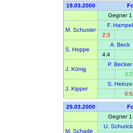
19.03.2000
F
Gegner 1
F. Hampel
M. Schuster
2:3
A. Beck
S. Hoppe
4:4
P. Becker
J. König
3:2
S. Heinze
J. Kipper
0:5
25.03.2000
F
Gegner 1
U. Schuric
M. Schade