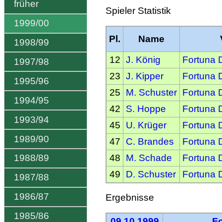
früher
Spieler Statistik
1999/00
Pl.
Name
1998/99
12
J. König
Fortuna 
1997/98
23
J. Kipper
Fortuna 
1995/96
25
M. Schuster
Fortuna 
1994/95
42
S. Hoppe
Fortuna 
1993/94
45
U. Krüger
Fortuna 
1989/90
47
C. Brandes
Fortuna 
48
M. Schade
Fortuna 
1988/89
49
D. Schuster
Fortuna 
1987/88
1986/87
Ergebnisse
1985/86
09.10.1999
F