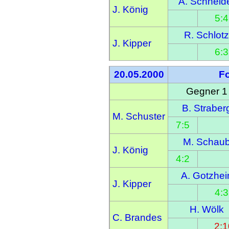
A. Schneid
J. König
5:4
R. Schlot
J. Kipper
6:3
20.05.2000
F
Gegner 1
B. Straber
M. Schuster
7:5
M. Schau
J. König
4:2
A. Gotzhei
J. Kipper
4:3
H. Wölk
C. Brandes
  2: