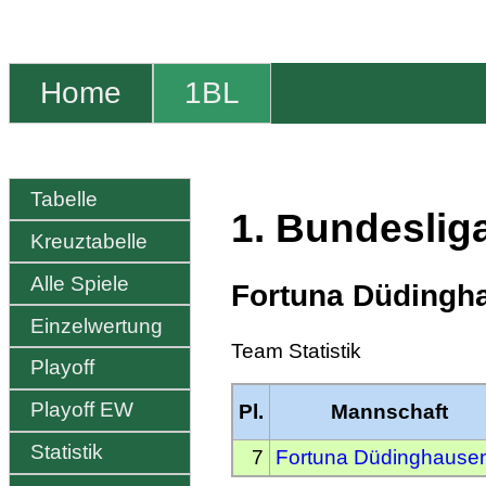
Home
1BL
Tabelle
1. Bundeslig
Kreuztabelle
Alle Spiele
Fortuna Düdingh
Einzelwertung
Team Statistik
Playoff
Playoff EW
Pl.
Mannschaft
Statistik
7
Fortuna Düdinghausen