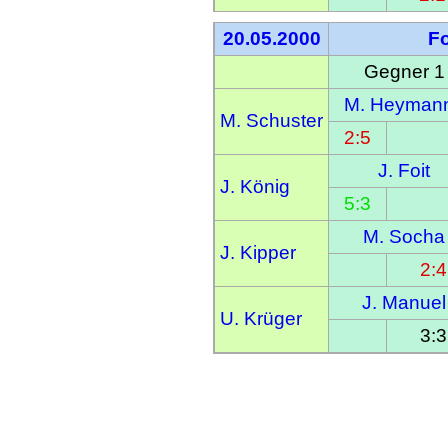
20.05.2000
F
Gegner 1
M. Heyman
M. Schuster
2:5
J. Foit
J. König
5:3
M. Socha
J. Kipper
2:4
J. Manuel
U. Krüger
3:3