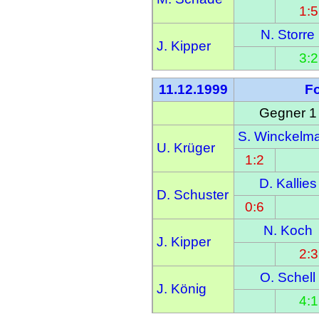
1:5
N. Storre
J. Kipper
3:2
11.12.1999
F
Gegner 1
S. Winckelm
U. Krüger
1:2
D. Kallies
D. Schuster
0:6
N. Koch
J. Kipper
2:3
O. Schell
J. König
4:1