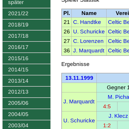
später
Pl.
Name
Vere
2021/22
21
C. Handtke
Celtic Be
2018/19
26
U. Schuricke
Celtic Be
2017/18
27
C. Lorenzen
Celtic Be
2016/17
36
J. Marquardt
Celtic Be
2015/16
Ergebnisse
2014/15
13.11.1999
2013/14
Gegner 
2012/13
M. Pich
J. Marquardt
2005/06
4:5
2004/05
J. Klecz
U. Schuricke
1:2
2003/04