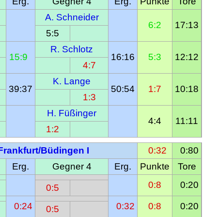
Erg.
Gegner 4
Erg.
Punkte
Tore
A. Schneider
6:2
17:13
5:5
R. Schlotz
15:9  
16:16
5:3
12:12
4:7
K. Lange
39:37
50:54
1:7
10:18
1:3
H. Füßinger
4:4
11:11
1:2
Frankfurt/Büdingen I
  0:32
  0:80
Erg.
Gegner 4
Erg.
Punkte
Tore
0:8
  0:20
0:5
  0:24
  0:32
0:8
  0:20
0:5