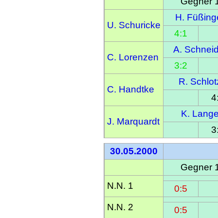
Gegner 
H. Füßing
U. Schuricke
4:1
A. Schnei
C. Lorenzen
3:2
R. Schlot
C. Handtke
4
K. Lang
J. Marquardt
3
30.05.2000
Gegner 
N.N. 1
0:5
N.N. 2
0:5