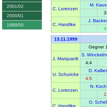
M. Kaus
2001/02
C. Lorenzen
3
2000/01
J. Backe
C. Handtke
1999/00
4
13.11.1999
Gegner 
S. Winckel
J. Marquardt
4:4
D. Kallie
U. Schuricke
4:5
N. Koch
C. Lorenzen
1
O. Schel
C. Handtke