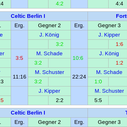
:4
4:2
4:4
Celtic Berlin I
For
1
Erg.
Gegner 2
Erg.
Gegner 3
e
J. König
J. Kipper
3:2
1:6
er
M. Schade
J. König
3:5
10:6  
3:2
1:2
r
M. Schuster
M. Schade
11:16
22:24
:3
3:2
1:0
J. Kipper
M. Schuster
:5
2:2
5:5
Celtic Berlin I
1
Erg.
Gegner 2
Erg.
Gegner 3