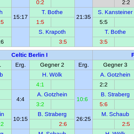
0:2
2:2
h
T. Bothe
S. Kansteiner
15:17
21:35
:5
1:5
5:5
e
S. Krapoth
T. Bothe
:6
3:5
3:5
Celtic Berlin I
1
Erg.
Gegner 2
Erg.
Gegner 3
b
H. Wölk
A. Gotzhein
4:1
2:2
A. Gotzhein
B. Straberg
4:4
10:6  
3:2
5:6
in
B. Straberg
M. Schaub
10:15
26:25
:2
2:6
2:5
rg
M. Schaub
H. Wölk