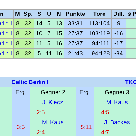
in
M
Sp.
S
U
N
Punkte
Tore
Diff.
⌀ 
rlin I
8
32
14
5
13
33:31
113:104
9
rlin I
8
32
10
7
15
27:37
103:119
-16
rlin I
8
32
11
5
16
27:37
  94:111
-17
rlin I
8
32
5
11
16
21:43
  94:128
-34
Celtic Berlin I
TKC
1
Erg.
Gegner 2
Erg.
Gegner 3
a
J. Klecz
M. Kaus
2:5
4:5
M. Kaus
J. Backes
3:5
  5:11
2:4
4:7