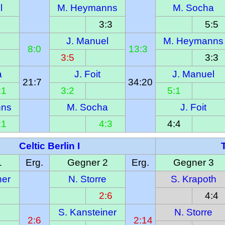
l
M. Heymanns
M. Socha
3:3
5:5
J. Manuel
M. Heymanns
8:0
13:3  
3:5
3:3
a
J. Foit
J. Manuel
21:7  
34:20
:1
3:2
5:1
nns
M. Socha
J. Foit
:1
4:3
4:4
Celtic Berlin I
1
Erg.
Gegner 2
Erg.
Gegner 3
ner
N. Storre
S. Krapoth
2:6
4:4
S. Kansteiner
N. Storre
2:6
  2:14