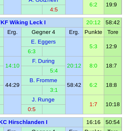
6:2
19:9  
4:5
KF Wiking Leck I
20:12
58:42
Erg.
Gegner 4
Erg.
Punkte
Tore
E. Eggers
5:3
12:9  
6:3
F. During
14:10
20:12
8:0
18:7  
5:4
B. Fromme
44:29
58:42
6:2
18:8  
3:1
J. Runge
1:7
10:18
0:5
KC Hirschlanden I
16:16
50:54