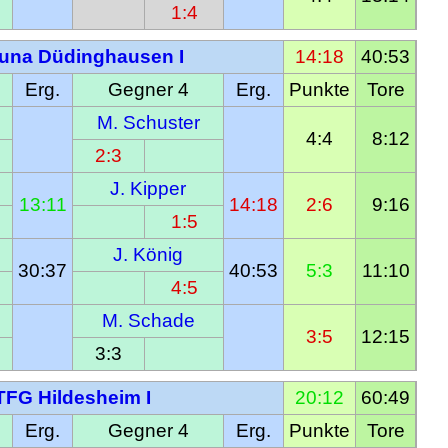
1:4
tuna Düdinghausen I
14:18
40:53
Erg.
Gegner 4
Erg.
Punkte
Tore
M. Schuster
4:4
  8:12
2:3
J. Kipper
13:11
14:18
2:6
  9:16
1:5
J. König
30:37
40:53
5:3
11:10
4:5
M. Schade
3:5
12:15
3:3
TFG Hildesheim I
20:12
60:49
Erg.
Gegner 4
Erg.
Punkte
Tore