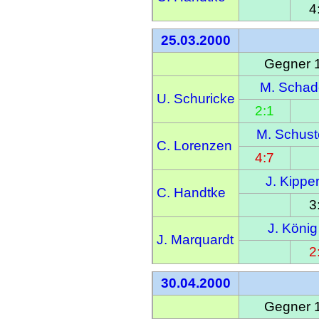
4
25.03.2000
Gegner 
M. Schad
U. Schuricke
2:1
M. Schust
C. Lorenzen
4:7
J. Kippe
C. Handtke
3
J. König
J. Marquardt
2
30.04.2000
Gegner 