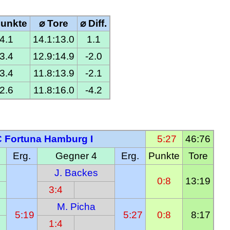
Punkte
⌀ Tore
⌀ Diff.
4.1
14.1:13.0
1.1
3.4
12.9:14.9
-2.0
3.4
11.8:13.9
-2.1
2.6
11.8:16.0
-4.2
 Fortuna Hamburg I
  5:27
46:76
Erg.
Gegner 4
Erg.
Punkte
Tore
J. Backes
0:8
13:19
3:4
M. Picha
  5:19
  5:27
0:8
  8:17
1:4