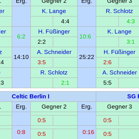
1
Erg.
Gegner 2
Erg.
Gegner 3
er
K. Lange
R. Schlotz
4:4
4:3
der
H. Füßinger
K. Lange
6:2
10:6  
2:2
3:1
z
A. Schneider
H. Füßinger
14:10
25:22
:4
3:5
2:6
e
R. Schlotz
A. Schneider
:3
2:1
5:5
Celtic Berlin I
SG 
1
Erg.
Gegner 2
Erg.
Gegner 3
0:5
0:5
0:8
  0:16
0:5
0:5