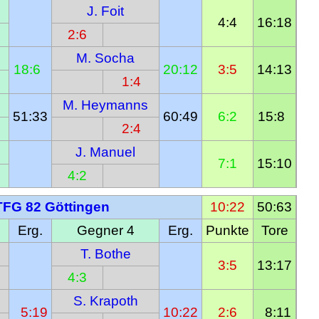
J. Foit
4:4
16:18
2:6
M. Socha
18:6  
20:12
3:5
14:13
1:4
M. Heymanns
51:33
60:49
6:2
15:8  
2:4
J. Manuel
7:1
15:10
4:2
TFG 82 Göttingen
10:22
50:63
Erg.
Gegner 4
Erg.
Punkte
Tore
T. Bothe
3:5
13:17
4:3
S. Krapoth
  5:19
10:22
2:6
  8:11