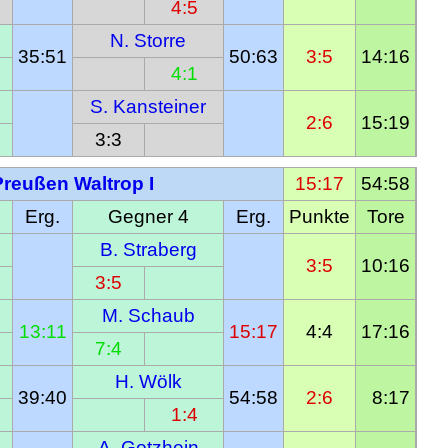
4:5
N. Storre
35:51
50:63
3:5
14:16
4:1
S. Kansteiner
2:6
15:19
3:3
Preußen Waltrop I
15:17
54:58
Erg.
Gegner 4
Erg.
Punkte
Tore
B. Straberg
3:5
10:16
3:5
M. Schaub
13:11
15:17
4:4
17:16
7:4
H. Wölk
39:40
54:58
2:6
  8:17
1:4
A. Gotzhein