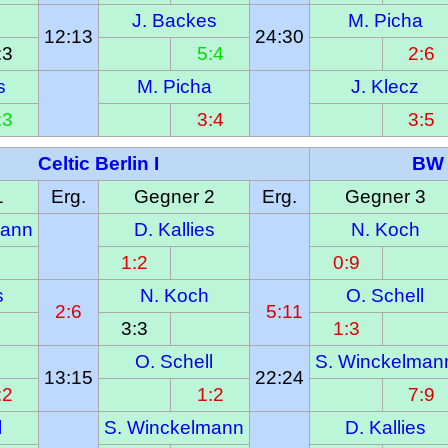
J. Backes
M. Picha
12:13
24:30
:3
5:4
2:6
s
M. Picha
J. Klecz
:3
3:4
3:5
Celtic Berlin I
BW 
1
Erg.
Gegner 2
Erg.
Gegner 3
mann
D. Kallies
N. Koch
1:2
0:9
s
N. Koch
O. Schell
2:6
  5:11
3:3
1:3
O. Schell
S. Winckelman
13:15
22:24
:2
1:2
7:9
l
S. Winckelmann
D. Kallies