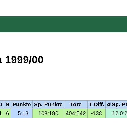
a 1999/00
U
N
Punkte
Sp.-Punkte
Tore
T-Diff.
⌀ Sp.-P
1
6
  5:13
108:180
404:542
-138
12.0: