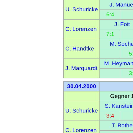
J. Manue
U. Schuricke
6:4
J. Foit
C. Lorenzen
7:1
M. Soch
C. Handtke
5
M. Heyma
J. Marquardt
3
30.04.2000
Gegner 
S. Kanstei
U. Schuricke
3:4
T. Bothe
C. Lorenzen