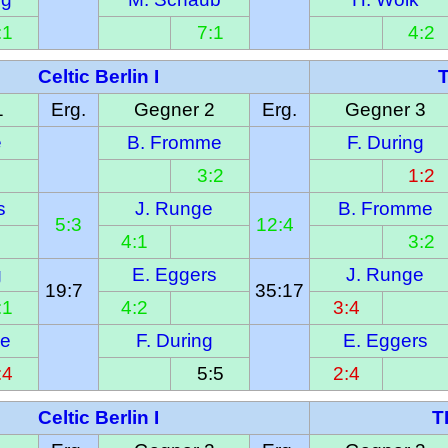
:1
7:1
4:2
Celtic Berlin I
T
1
Erg.
Gegner 2
Erg.
Gegner 3
e
B. Fromme
F. During
3:2
1:2
s
J. Runge
B. Fromme
5:3
12:4  
4:1
3:2
g
E. Eggers
J. Runge
19:7  
35:17
:1
4:2
3:4
me
F. During
E. Eggers
:4
5:5
2:4
Celtic Berlin I
T