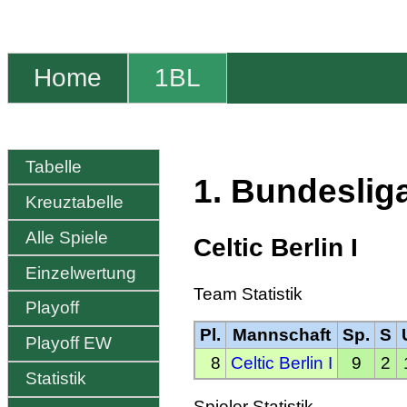
Home
1BL
Tabelle
1. Bundeslig
Kreuztabelle
Alle Spiele
Celtic Berlin I
Einzelwertung
Team Statistik
Playoff
Pl.
Mannschaft
Sp.
S
Playoff EW
8
Celtic Berlin I
9
2
Statistik
Spieler Statistik