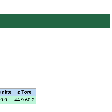
unkte
⌀ Tore
20.0
44.9:60.2