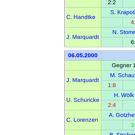
2:2
S. Krapot
C. Handtke
4
N. Storr
J. Marquardt
6
06.05.2000
Gegner 
M. Schau
J. Marquardt
1:8
H. Wölk
U. Schuricke
2:4
A. Gotzhe
C. Lorenzen
3
B. Strabe