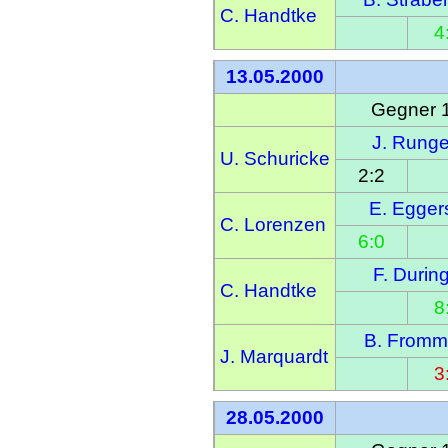
C. Handtke
4
13.05.2000
Gegner 
J. Rung
U. Schuricke
2:2
E. Egger
C. Lorenzen
6:0
F. Durin
C. Handtke
8
B. From
J. Marquardt
3
28.05.2000