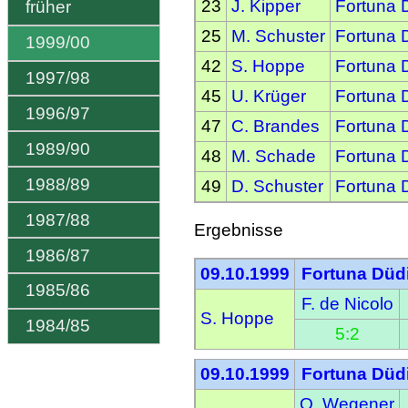
23
J. Kipper
Fortuna 
früher
25
M. Schuster
Fortuna 
1999/00
42
S. Hoppe
Fortuna 
1997/98
45
U. Krüger
Fortuna 
1996/97
47
C. Brandes
Fortuna 
1989/90
48
M. Schade
Fortuna 
1988/89
49
D. Schuster
Fortuna 
1987/88
Ergebnisse
1986/87
09.10.1999
Fortuna Düd
1985/86
F. de Nicolo
S. Hoppe
1984/85
5:2
09.10.1999
Fortuna Düd
O. Wegener