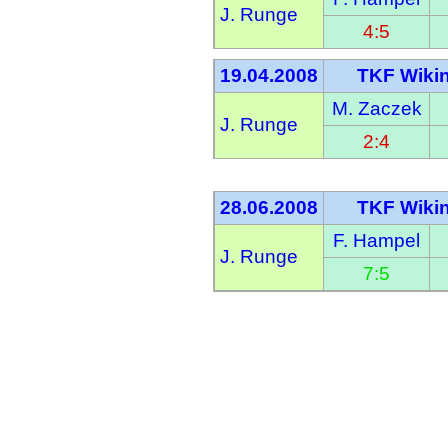
J. Runge
4:5
19.04.2008
TKF Wikin
M. Zaczek
J. Runge
2:4
28.06.2008
TKF Wikin
F. Hampel
J. Runge
7:5