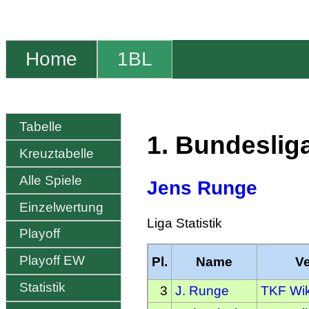
Home
1BL
Tabelle
1. Bundeslig
Kreuztabelle
Alle Spiele
Jens Runge
Einzelwertung
Liga Statistik
Playoff
Playoff EW
Pl.
Name
Ve
Statistik
3
J. Runge
TKF Wik