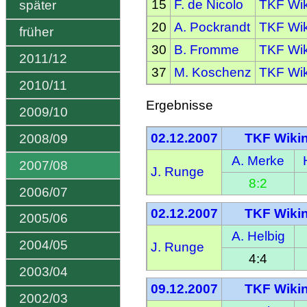
15
F. de Nicolo
TKF Wik
später
20
A. Pockrandt
TKF Wik
früher
30
B. Fromme
TKF Wik
2011/12
37
M. Koschenz
TKF Wik
2010/11
Ergebnisse
2009/10
02.12.2007
TKF Wikin
2008/09
A. Merke
2007/08
J. Runge
8:2
2006/07
02.12.2007
TKF Wikin
2005/06
A. Helbig
2004/05
J. Runge
4:4
2003/04
09.12.2007
TKF Wikin
2002/03