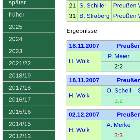
später
21
S. Schiller
Preußen W
früher
31
B. Straberg
Preußen W
2025
Ergebnisse
2024
18.11.2007
Preußen
2023
P. Meier
H. Wölk
2021/22
2:2
2018/19
18.11.2007
Preußen
2017/18
O. Schell
H. Wölk
2016/17
3:2
2015/16
02.12.2007
Preußen
2014/15
A. Merke
H. Wölk
2:3
2012/13