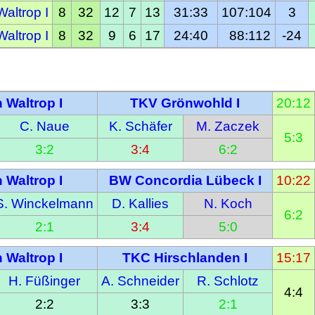
altrop I
8
32
12
7
13
31:33
107:104
3
altrop I
8
32
9
6
17
24:40
  88:112
-24
 Waltrop I
TKV Grönwohld I
20:12
C. Naue
K. Schäfer
M. Zaczek
5:3
3:2
3:4
6:2
 Waltrop I
BW Concordia Lübeck I
10:22
S. Winckelmann
D. Kallies
N. Koch
6:2
2:1
3:4
5:0
 Waltrop I
TKC Hirschlanden I
15:17
H. Füßinger
A. Schneider
R. Schlotz
4:4
2:2
3:3
2:1