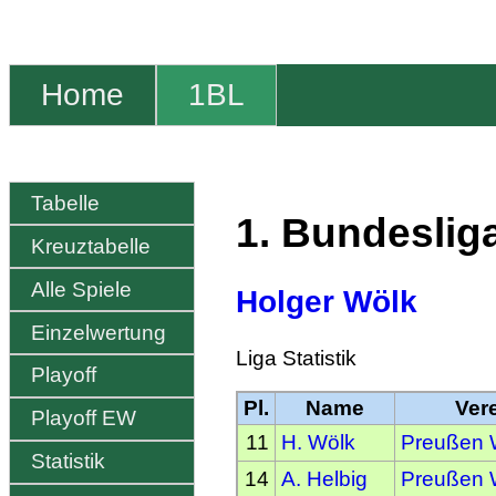
Home
1BL
Tabelle
1. Bundeslig
Kreuztabelle
Alle Spiele
Holger Wölk
Einzelwertung
Liga Statistik
Playoff
Pl.
Name
Ver
Playoff EW
11
H. Wölk
Preußen W
Statistik
14
A. Helbig
Preußen W