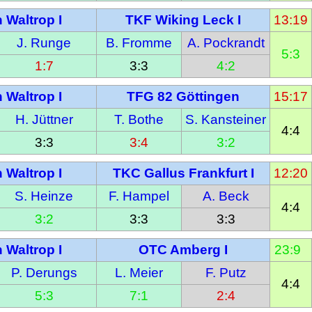
 Waltrop I
TKF Wiking Leck I
13:19
J. Runge
B. Fromme
A. Pockrandt
5:3
1:7
3:3
4:2
 Waltrop I
TFG 82 Göttingen
15:17
H. Jüttner
T. Bothe
S. Kansteiner
4:4
3:3
3:4
3:2
 Waltrop I
TKC Gallus Frankfurt I
12:20
S. Heinze
F. Hampel
A. Beck
4:4
3:2
3:3
3:3
 Waltrop I
OTC Amberg I
23:9  
P. Derungs
L. Meier
F. Putz
4:4
5:3
7:1
2:4