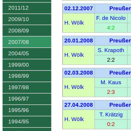
2011/12
02.12.2007
Preußen
F. de Nicolo
2009/10
H. Wölk
4:2
2008/09
20.01.2008
Preußen
2007/08
S. Krapoth
2004/05
H. Wölk
2:2
1999/00
02.03.2008
Preußen
1998/99
M. Kaus
H. Wölk
1997/98
2:3
1996/97
27.04.2008
Preußen
1995/96
T. Krätzig
H. Wölk
1994/95
0:2