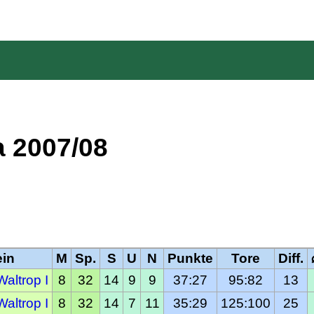
a 2007/08
ein
M
Sp.
S
U
N
Punkte
Tore
Diff.
altrop I
8
32
14
9
9
37:27
95:82
13
altrop I
8
32
14
7
11
35:29
125:100
25