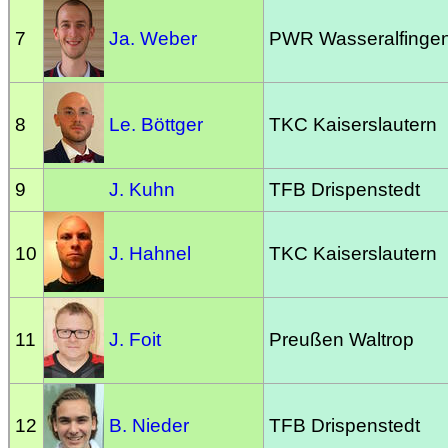
7
Ja. Weber
PWR Wasseralfinge
8
Le. Böttger
TKC Kaiserslautern
9
J. Kuhn
TFB Drispenstedt
10
J. Hahnel
TKC Kaiserslautern
11
J. Foit
Preußen Waltrop
12
B. Nieder
TFB Drispenstedt