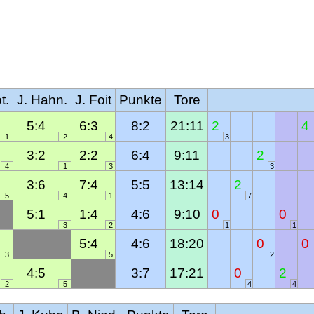
t.
J. Hahn.
J. Foit
Punkte
Tore
5:4
6:3
8:2
21:11
2
4
1
2
4
3
3:2
2:2
6:4
9:11
2
4
1
3
3
3:6
7:4
5:5
13:14
2
5
4
1
7
5:1
1:4
4:6
9:10
0
0
3
2
1
1
5:4
4:6
18:20
0
0
3
5
2
4:5
3:7
17:21
0
2
2
5
4
4