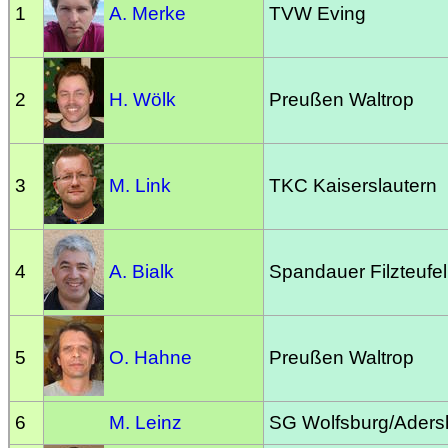
1
A. Merke
TVW Eving
2
H. Wölk
Preußen Waltrop
3
M. Link
TKC Kaiserslautern
4
A. Bialk
Spandauer Filzteufel
5
O. Hahne
Preußen Waltrop
6
M. Leinz
SG Wolfsburg/Aders