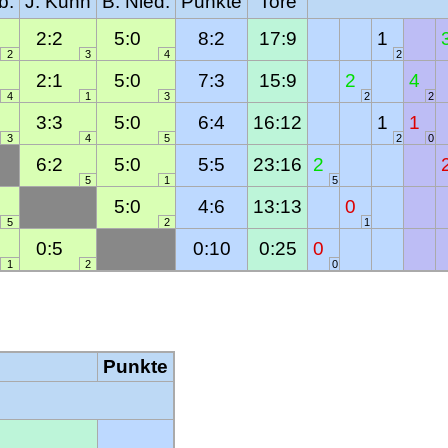
b.
J. Kuhn
B. Nied.
Punkte
Tore
2:2
5:0
8:2
17:9
1
2
3
4
2
2:1
5:0
7:3
15:9
2
4
4
1
3
2
2
3:3
5:0
6:4
16:12
1
1
3
4
5
2
0
6:2
5:0
5:5
23:16
2
5
1
5
5:0
4:6
13:13
0
5
2
1
0:5
0:10
0:25
0
1
2
0
Punkte