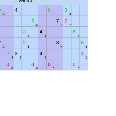
Verlauf
3
4
6
8
4
2
5
4
6
7
7
5
4
2
3
4
6
6
3
5
2
2
3
5
3
5
4
6
2
3
4
4
5
2
3
2
0
0
0
0
0
0
0
0