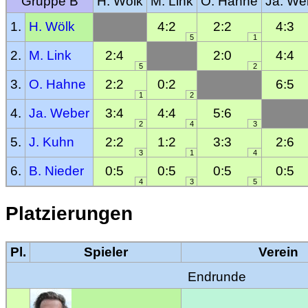
Gruppe B
H. Wölk
M. Link
O. Hahne
Ja. We
1.
H. Wölk
4:2
2:2
4:3
5
1
2.
M. Link
2:4
2:0
4:4
5
2
3.
O. Hahne
2:2
0:2
6:5
1
2
4.
Ja. Weber
3:4
4:4
5:6
2
4
3
5.
J. Kuhn
2:2
1:2
3:3
2:6
3
1
4
6.
B. Nieder
0:5
0:5
0:5
0:5
4
3
5
Platzierungen
Pl.
Spieler
Verein
Endrunde