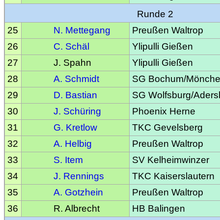
Runde 2
25
N. Mettegang
Preußen Waltrop
26
C. Schäl
Ylipulli Gießen
27
J. Spahn
Ylipulli Gießen
28
A. Schmidt
SG Bochum/Mönche
29
D. Bastian
SG Wolfsburg/Aders
30
J. Schüring
Phoenix Herne
31
G. Kretlow
TKC Gevelsberg
32
A. Helbig
Preußen Waltrop
33
S. Item
SV Kelheimwinzer
34
J. Rennings
TKC Kaiserslautern
35
A. Gotzhein
Preußen Waltrop
36
R. Albrecht
HB Balingen