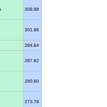
n
308.88
301.86
294.84
287.82
280.80
273.78