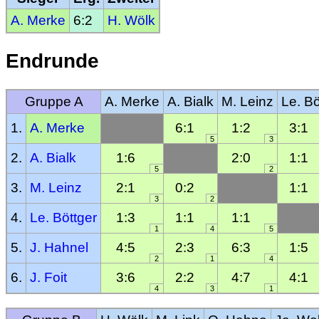
A. Merke
6:2
H. Wölk
Endrunde
Gruppe A
A. Merke
A. Bialk
M. Leinz
Le. Bö
1.
A. Merke
6:1
1:2
3:1
5
3
2.
A. Bialk
1:6
2:0
1:1
5
2
3.
M. Leinz
2:1
0:2
1:1
3
2
4.
Le. Böttger
1:3
1:1
1:1
1
4
5
5.
J. Hahnel
4:5
2:3
6:3
1:5
2
1
4
6.
J. Foit
3:6
2:2
4:7
4:1
4
3
1