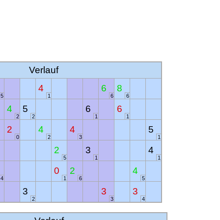
Verlauf
4
6
8
5
1
6
6
4
5
6
6
2
2
1
1
2
4
4
5
0
2
3
1
2
3
4
5
1
1
0
2
4
4
1
6
5
3
3
3
2
3
4