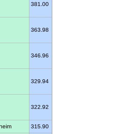
381.00
363.98
346.96
329.94
322.92
heim
315.90