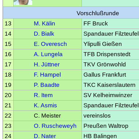
Vorschlußrunde
13
M. Kälin
FF Bruck
14
D. Bialk
Spandauer Filzteufel
15
E. Overesch
Ylipulli Gießen
16
A. Lungela
TFB Drispenstedt
17
H. Jüttner
TKV Grönwohld
18
F. Hampel
Gallus Frankfurt
19
P. Baadte
TKC Kaiserslautern
20
R. Item
SV Kelheimwinzer
21
K. Asmis
Spandauer Filzteufel
22
C. Meister
vereinslos
23
O. Ruscheweyh
Preußen Waltrop
24
D. Nater
HB Balingen