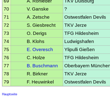
69
A. Rohleder
TKV Duisburg
70
V. Ganske
?
71
A. Zetsche
Ostwestfalen Devils
72
S. Giesbrecht
TKV Jerze
73
O. Derigs
TFG Hildesheim
74
B. Klohs
Ludwigshafen
75
E. Overesch
Ylipulli Gießen
76
C. Holze
TFG Hildesheim
77
B. Buschmann
Oberbayern Münche
78
R. Birkner
TKV Jerze
79
F. Heuwinkel
Ostwestfalen Devils
Hauptseite