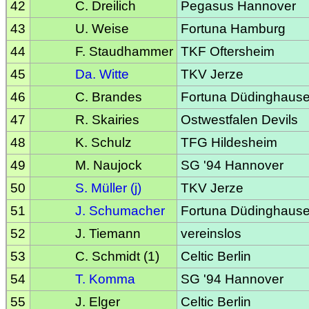
42
C. Dreilich
Pegasus Hannover
43
U. Weise
Fortuna Hamburg
44
F. Staudhammer
TKF Oftersheim
45
Da. Witte
TKV Jerze
46
C. Brandes
Fortuna Düdinghaus
47
R. Skairies
Ostwestfalen Devils
48
K. Schulz
TFG Hildesheim
49
M. Naujock
SG '94 Hannover
50
S. Müller (j)
TKV Jerze
51
J. Schumacher
Fortuna Düdinghaus
52
J. Tiemann
vereinslos
53
C. Schmidt (1)
Celtic Berlin
54
T. Komma
SG '94 Hannover
55
J. Elger
Celtic Berlin