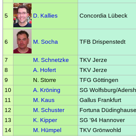
5
D. Kallies
Concordia Lübeck
6
M. Socha
TFB Drispenstedt
7
M. Schnetzke
TKV Jerze
8
A. Hofert
TKV Jerze
9
N. Storre
TFG Göttingen
10
A. Kröning
SG Wolfsburg/Aders
11
M. Kaus
Gallus Frankfurt
12
M. Schuster
Fortuna Düdinghaus
13
K. Kipper
SG '94 Hannover
14
M. Hümpel
TKV Grönwohld