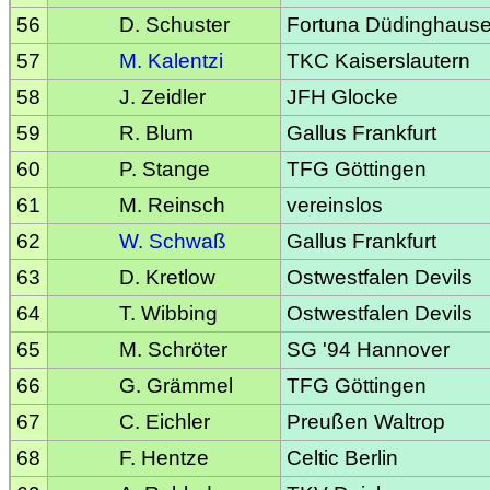
56
D. Schuster
Fortuna Düdinghaus
57
M. Kalentzi
TKC Kaiserslautern
58
J. Zeidler
JFH Glocke
59
R. Blum
Gallus Frankfurt
60
P. Stange
TFG Göttingen
61
M. Reinsch
vereinslos
62
W. Schwaß
Gallus Frankfurt
63
D. Kretlow
Ostwestfalen Devils
64
T. Wibbing
Ostwestfalen Devils
65
M. Schröter
SG '94 Hannover
66
G. Grämmel
TFG Göttingen
67
C. Eichler
Preußen Waltrop
68
F. Hentze
Celtic Berlin