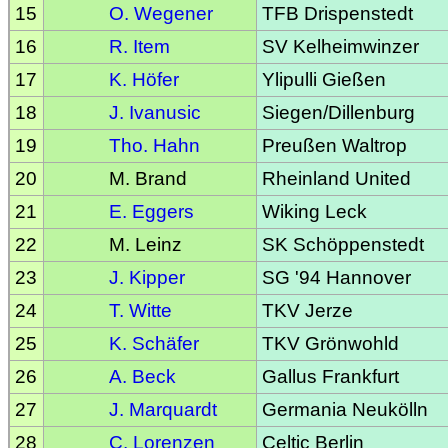
15
O. Wegener
TFB Drispenstedt
16
R. Item
SV Kelheimwinzer
17
K. Höfer
Ylipulli Gießen
18
J. Ivanusic
Siegen/Dillenburg
19
Tho. Hahn
Preußen Waltrop
20
M. Brand
Rheinland United
21
E. Eggers
Wiking Leck
22
M. Leinz
SK Schöppenstedt
23
J. Kipper
SG '94 Hannover
24
T. Witte
TKV Jerze
25
K. Schäfer
TKV Grönwohld
26
A. Beck
Gallus Frankfurt
27
J. Marquardt
Germania Neukölln
28
C. Lorenzen
Celtic Berlin