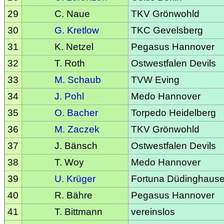
29
C. Naue
TKV Grönwohld
30
G. Kretlow
TKC Gevelsberg
31
K. Netzel
Pegasus Hannover
32
T. Roth
Ostwestfalen Devils
33
M. Schaub
TVW Eving
34
J. Pohl
Medo Hannover
35
O. Bacher
Torpedo Heidelberg
36
M. Zaczek
TKV Grönwohld
37
J. Bänsch
Ostwestfalen Devils
38
T. Woy
Medo Hannover
39
U. Krüger
Fortuna Düdinghaus
40
R. Bähre
Pegasus Hannover
41
T. Bittmann
vereinslos