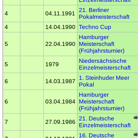
21. Berliner
4
04.11.1991
Pokalmeisterschaft
4
14.04.1990
Techno Cup
Hamburger
5
22.04.1990
Meisterschaft
(Frühjahrsturnier)
Niedersächsische
5
1979
Einzelmeisterschaft
1. Steinhuder Meer
6
14.03.1987
Pokal
Hamburger
6
03.04.1984
Meisterschaft
(Frühjahrsturnier)
21. Deutsche
7
27.09.1986
Einzelmeisterschaft
16. Deutsche