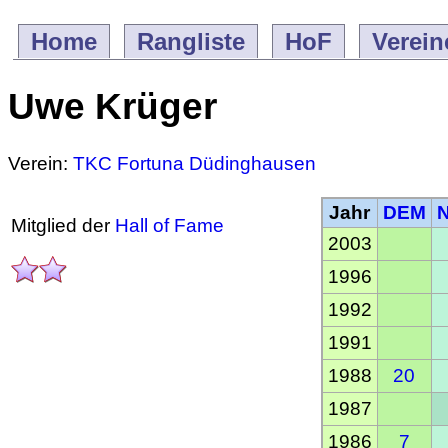
Home
Rangliste
HoF
Verein
Uwe Krüger
Verein:
TKC Fortuna Düdinghausen
Jahr
DEM
Mitglied der
Hall of Fame
2003
1996
1992
1991
1988
20
1987
1986
7