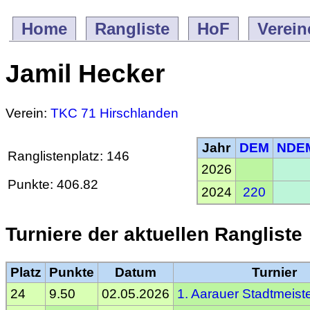
Home
Rangliste
HoF
Verein
Jamil Hecker
Verein:
TKC 71 Hirschlanden
Jahr
DEM
NDE
Ranglistenplatz: 146
2026
Punkte: 406.82
2024
220
Turniere der aktuellen Rangliste
Platz
Punkte
Datum
Turnier
24
9.50
02.05.2026
1. Aarauer Stadtmeist