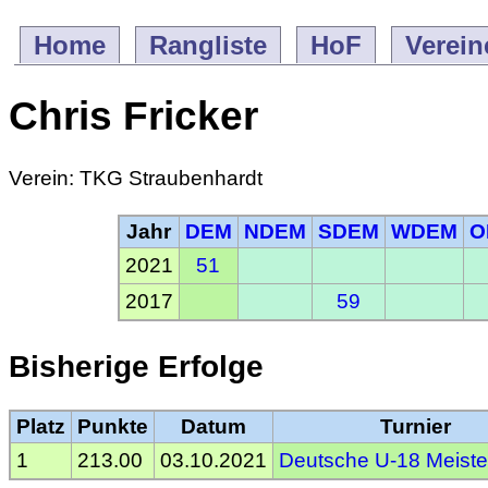
Home
Rangliste
HoF
Verein
Chris Fricker
Verein: TKG Straubenhardt
Jahr
DEM
NDEM
SDEM
WDEM
O
2021
51
2017
59
Bisherige Erfolge
Platz
Punkte
Datum
Turnier
1
213.00
03.10.2021
Deutsche U-18 Meiste