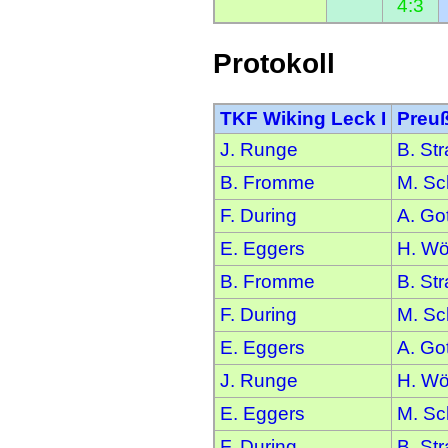
4:3
Protokoll
TKF Wiking Leck I
Preuß
J. Runge
B. St
B. Fromme
M. S
F. During
A. Go
E. Eggers
H. Wö
B. Fromme
B. St
F. During
M. S
E. Eggers
A. Go
J. Runge
H. Wö
E. Eggers
M. S
F. During
B. St