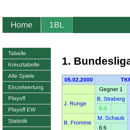
Home
1BL
Tabelle
1. Bundeslig
Kreuztabelle
Alle Spiele
05.02.2000
TKF
Einzelwertung
Gegner 1
Playoff
B. Straberg
J. Runge
5:3
Playoff EW
M. Schaub
Statistik
B. Fromme
6:6