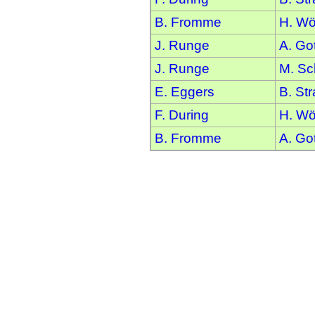
B. Fromme
H. Wö
J. Runge
A. Go
J. Runge
M. S
E. Eggers
B. St
F. During
H. Wö
B. Fromme
A. Go