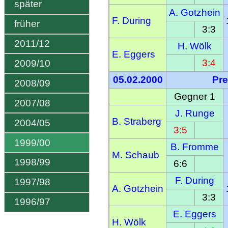
später
A. Gotzhein
F. During
früher
3:3
2011/12
H. Wölk
E. Eggers
3:4
2009/10
05.02.2000
Pre
2008/09
Gegner 1
2007/08
J. Runge
B. Straberg
2004/05
3:5
1999/00
B. Fromme
M. Schaub
1998/99
6:6
F. During
1997/98
A. Gotzhein
3:3
1996/97
E. Eggers
H. Wölk