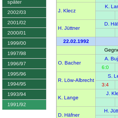
später
K. La
J. Klecz
2002/03
2001/02
D. Hä
H. Jüttner
2000/01
22.02.1992
1999/00
Gegne
1997/98
A. Bu
O. Bacher
1996/97
6:0
1995/96
S. L
R. Löw-Albrecht
1994/95
3:4
J. Kl
1993/94
K. Lange
1991/92
H. Jüt
D. Häfner