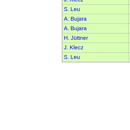
S. Leu
A. Bujara
A. Bujara
H. Jüttner
J. Klecz
S. Leu