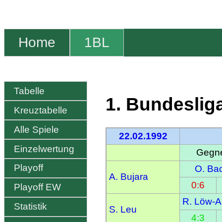
Home
1BL
Tabelle
1. Bundeslig
Kreuztabelle
Alle Spiele
22.02.1992
Einzelwertung
Gegne
Playoff
O. Ba
A. Bujara
0:6
Playoff EW
R. Löw-A
Statistik
S. Leu
4:3