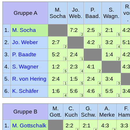
R
M.
Jo.
P.
S.
Gruppe A
vo
Socha
Web.
Baad.
Wagn.
.
1.
M. Socha
7:2
2:5
2:1
4:
2
3
5
2.
Jo. Weber
2:7
4:2
3:2
5:
2
1
4
3.
P. Baadte
5:2
2:4
1:4
4:
3
1
2
4.
S. Wagner
1:2
2:3
4:1
4:
5
4
2
5.
R. von Hering
2:4
1:5
2:4
3:4
1
5
4
3
6.
K. Schäfer
1:6
5:6
4:6
5:5
3:
4
3
5
1
M.
C.
G.
A.
F.
Gruppe B
Gott.
Kuch
Schw.
Merke
Ham
1.
M. Gottschalk
2:2
2:1
4:3
3:3