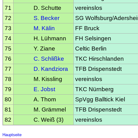
71
D. Schutte
vereinslos
72
S. Becker
SG Wolfsburg/Adershe
73
M. Kälin
FF Bruck
74
H. Lühmann
FH Selsingen
75
Y. Ziane
Celtic Berlin
76
C. Schlißke
TKC Hirschlanden
77
D. Kandziora
TFB Drispenstedt
78
M. Kissling
vereinslos
79
E. Jobst
TKC Nürnberg
80
A. Thom
SpVgg Balltick Kiel
81
M. Grämmel
TFB Drispenstedt
82
C. Weiß (3)
vereinslos
Hauptseite