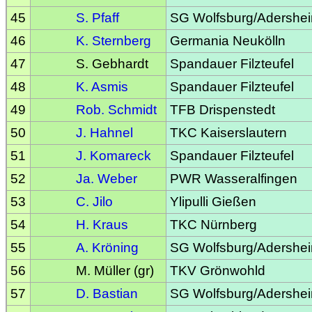
45
S. Pfaff
SG Wolfsburg/Adershe
46
K. Sternberg
Germania Neukölln
47
S. Gebhardt
Spandauer Filzteufel
48
K. Asmis
Spandauer Filzteufel
49
Rob. Schmidt
TFB Drispenstedt
50
J. Hahnel
TKC Kaiserslautern
51
J. Komareck
Spandauer Filzteufel
52
Ja. Weber
PWR Wasseralfingen
53
C. Jilo
Ylipulli Gießen
54
H. Kraus
TKC Nürnberg
55
A. Kröning
SG Wolfsburg/Adershe
56
M. Müller (gr)
TKV Grönwohld
57
D. Bastian
SG Wolfsburg/Adershe