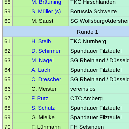
58
M. Bräuning
TKC Hirschlanden
59
S. Müller (s)
Borussia Schwerte
60
M. Saust
SG Wolfsburg/Adershe
Runde 1
61
H. Steib
TKC Nürnberg
62
D. Schirmer
Spandauer Filzteufel
63
M. Nagel
SG Rheinland / Düsseld
64
A. Lach
Spandauer Filzteufel
65
C. Drescher
SG Rheinland / Düsseld
66
C. Meister
vereinslos
67
F. Putz
OTC Amberg
68
S. Schulz
Spandauer Filzteufel
69
G. Mielke
Spandauer Filzteufel
70
F. Lühmann
FH Selsingen