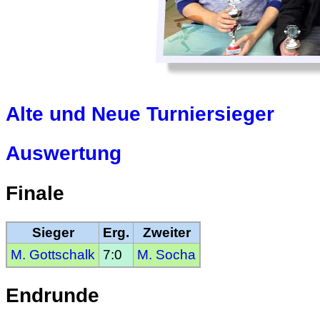
Alte und Neue Turniersieger
Auswertung
Finale
Sieger
Erg.
Zweiter
M. Gottschalk
7:0
M. Socha
Endrunde