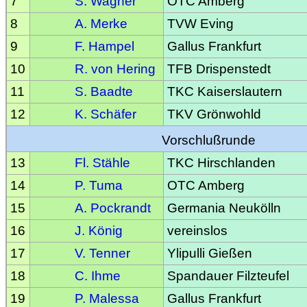
7
S. Wagner
OTC Amberg
8
A. Merke
TVW Eving
9
F. Hampel
Gallus Frankfurt
10
R. von Hering
TFB Drispenstedt
11
S. Baadte
TKC Kaiserslautern
12
K. Schäfer
TKV Grönwohld
Vorschlußrunde
13
Fl. Stähle
TKC Hirschlanden
14
P. Tuma
OTC Amberg
15
A. Pockrandt
Germania Neukölln
16
J. König
vereinslos
17
V. Tenner
Ylipulli Gießen
18
C. Ihme
Spandauer Filzteufel
19
P. Malessa
Gallus Frankfurt