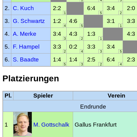
1
4
3
2.
C. Kuch
2:2
6:4
3:4
2:0
1
5
2
3.
G. Schwartz
1:2
4:6
3:1
3:3
4
5
1
4.
A. Merke
3:4
4:3
1:3
4:3
3
2
1
5.
F. Hampel
3:3
0:2
3:3
3:4
2
4
3
5
6.
S. Baadte
1:4
1:4
2:5
6:4
2:3
5
3
2
4
Platzierungen
Pl.
Spieler
Verein
Endrunde
1
M. Gottschalk
Gallus Frankfurt