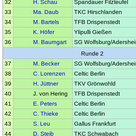
32
H. Schau
Spandauer Filzteufel
33
Ma. Daub
TKC Hirschlanden
34
M. Bartels
TFB Drispenstedt
35
K. Höfer
Ylipulli Gießen
36
M. Baumgart
SG Wolfsburg/Adershe
Runde 2
37
M. Becker
SG Wolfsburg/Adershe
38
C. Lorenzen
Celtic Berlin
39
H. Jüttner
TKV Grönwohld
40
J. von Hering
TFB Drispenstedt
41
E. Peters
Celtic Berlin
42
C. Thieke
Celtic Berlin
43
S. Leu
Gallus Frankfurt
44
D. Steib
TKC Schwabach