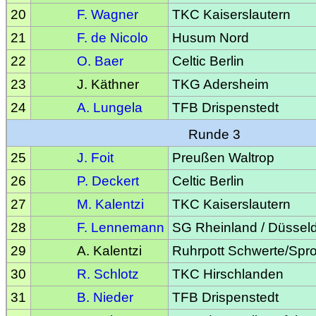
20
F. Wagner
TKC Kaiserslautern
21
F. de Nicolo
Husum Nord
22
O. Baer
Celtic Berlin
23
J. Käthner
TKG Adersheim
24
A. Lungela
TFB Drispenstedt
Runde 3
25
J. Foit
Preußen Waltrop
26
P. Deckert
Celtic Berlin
27
M. Kalentzi
TKC Kaiserslautern
28
F. Lennemann
SG Rheinland / Düsseld
29
A. Kalentzi
Ruhrpott Schwerte/Spr
30
R. Schlotz
TKC Hirschlanden
31
B. Nieder
TFB Drispenstedt