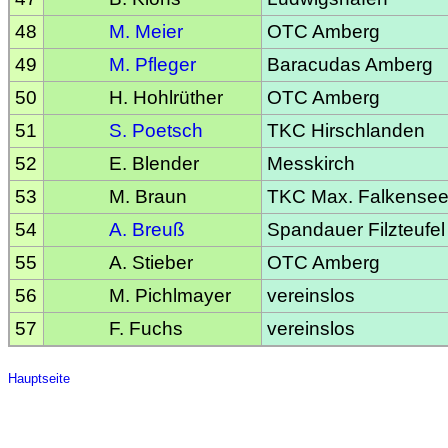
48
M. Meier
OTC Amberg
49
M. Pfleger
Baracudas Amberg
50
H. Hohlrüther
OTC Amberg
51
S. Poetsch
TKC Hirschlanden
52
E. Blender
Messkirch
53
M. Braun
TKC Max. Falkense
54
A. Breuß
Spandauer Filzteufel
55
A. Stieber
OTC Amberg
56
M. Pichlmayer
vereinslos
57
F. Fuchs
vereinslos
Hauptseite