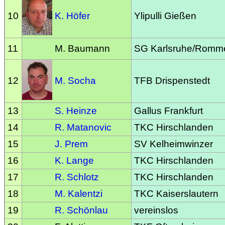
10
K. Höfer
Ylipulli Gießen
11
M. Baumann
SG Karlsruhe/Romm
12
M. Socha
TFB Drispenstedt
13
S. Heinze
Gallus Frankfurt
14
R. Matanovic
TKC Hirschlanden
15
J. Prem
SV Kelheimwinzer
16
K. Lange
TKC Hirschlanden
17
R. Schlotz
TKC Hirschlanden
18
M. Kalentzi
TKC Kaiserslautern
19
R. Schönlau
vereinslos