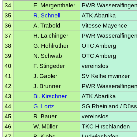
34
E. Mergenthaler
PWR Wasseralfinge
35
R. Schnell
ATK Abartika
36
A. Trabold
Vitesse Mayence
37
H. Laichinger
PWR Wasseralfinge
38
G. Hohlrüther
OTC Amberg
39
N. Schwab
OTC Amberg
40
F. Stingeder
vereinslos
41
J. Gabler
SV Kelheimwinzer
42
J. Brunner
PWR Wasseralfinge
43
Bi. Kirschner
ATK Abartika
44
G. Lortz
SG Rheinland / Düss
45
R. Bauer
vereinslos
46
W. Müller
TKC Hirschlanden
47
B. Klohs
Ludwigshafen