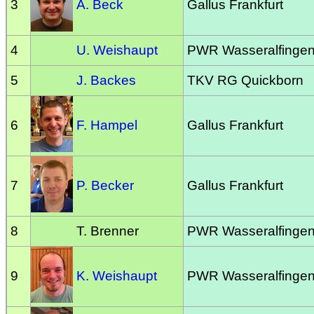
3
A. Beck
Gallus Frankfurt
4
U. Weishaupt
PWR Wasseralfinge
5
J. Backes
TKV RG Quickborn
6
F. Hampel
Gallus Frankfurt
7
P. Becker
Gallus Frankfurt
8
T. Brenner
PWR Wasseralfinge
9
K. Weishaupt
PWR Wasseralfinge