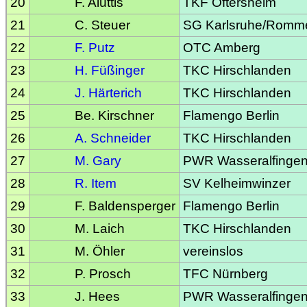
20
F. Aluttis
TKF Oftersheim
21
C. Steuer
SG Karlsruhe/Romm
22
F. Putz
OTC Amberg
23
H. Füßinger
TKC Hirschlanden
24
J. Härterich
TKC Hirschlanden
25
Be. Kirschner
Flamengo Berlin
26
A. Schneider
TKC Hirschlanden
27
M. Gary
PWR Wasseralfinge
28
R. Item
SV Kelheimwinzer
29
F. Baldensperger
Flamengo Berlin
30
M. Laich
TKC Hirschlanden
31
M. Öhler
vereinslos
32
P. Prosch
TFC Nürnberg
33
J. Hees
PWR Wasseralfinge