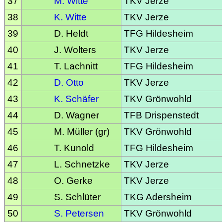
37
M. Witte
TKV Jerze
38
K. Witte
TKV Jerze
39
D. Heldt
TFG Hildesheim
40
J. Wolters
TKV Jerze
41
T. Lachnitt
TFG Hildesheim
42
D. Otto
TKV Jerze
43
K. Schäfer
TKV Grönwohld
44
D. Wagner
TFB Drispenstedt
45
M. Müller (gr)
TKV Grönwohld
46
T. Kunold
TFG Hildesheim
47
L. Schnetzke
TKV Jerze
48
O. Gerke
TKV Jerze
49
S. Schlüter
TKG Adersheim
50
S. Petersen
TKV Grönwohld