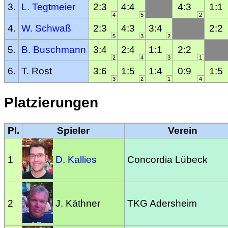
3.
L. Tegtmeier
2:3
4:4
4:3
1:1
4
5
2
4.
W. Schwaß
2:3
4:3
3:4
2:2
5
3
2
5.
B. Buschmann
3:4
2:4
1:1
2:2
2
4
3
1
6.
T. Rost
3:6
1:5
1:4
0:9
1:5
3
2
1
4
Platzierungen
Pl.
Spieler
Verein
1
D. Kallies
Concordia Lübeck
2
J. Käthner
TKG Adersheim