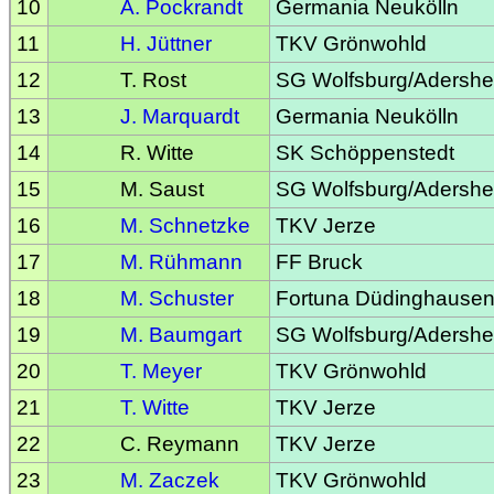
10
A. Pockrandt
Germania Neukölln
11
H. Jüttner
TKV Grönwohld
12
T. Rost
SG Wolfsburg/Adersh
13
J. Marquardt
Germania Neukölln
14
R. Witte
SK Schöppenstedt
15
M. Saust
SG Wolfsburg/Adersh
16
M. Schnetzke
TKV Jerze
17
M. Rühmann
FF Bruck
18
M. Schuster
Fortuna Düdinghause
19
M. Baumgart
SG Wolfsburg/Adersh
20
T. Meyer
TKV Grönwohld
21
T. Witte
TKV Jerze
22
C. Reymann
TKV Jerze
23
M. Zaczek
TKV Grönwohld