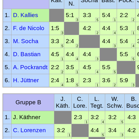
Kall.
Socha
Bast.
Pock.
N.
1.
D. Kallies
5:1
3:3
5:4
2:2
3
5
1
2
2.
F. de Nicolo
1:5
4:2
4:4
5:3
3
2
4
1
3.
M. Socha
3:3
2:4
4:4
5:4
5
2
3
4
4.
D. Bastian
4:5
4:4
4:4
5:5
1
4
3
5
5.
A. Pockrandt
2:2
3:5
4:5
5:5
2
1
4
5
6.
H. Jüttner
2:4
1:8
2:3
3:6
5:9
4
5
1
2
3
J.
C.
L.
W.
B.
Gruppe B
Käth.
Lore.
Tegt.
Schw.
Busc
1.
J. Käthner
2:3
3:2
3:2
4:3
1
4
5
2.
C. Lorenzen
3:2
4:4
3:4
4:2
1
5
3