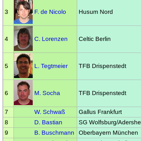
3
F. de Nicolo
Husum Nord
4
C. Lorenzen
Celtic Berlin
5
L. Tegtmeier
TFB Drispenstedt
6
M. Socha
TFB Drispenstedt
7
W. Schwaß
Gallus Frankfurt
8
D. Bastian
SG Wolfsburg/Adersh
9
B. Buschmann
Oberbayern München