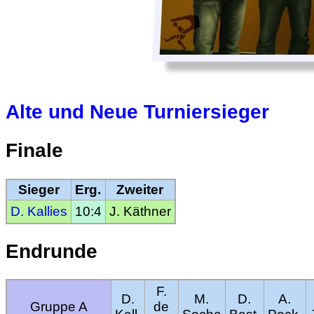
Alte und Neue Turniersieger
Finale
Sieger
Erg.
Zweiter
D. Kallies
10:4
J. Käthner
Endrunde
F.
D.
M.
D.
A.
Gruppe A
de