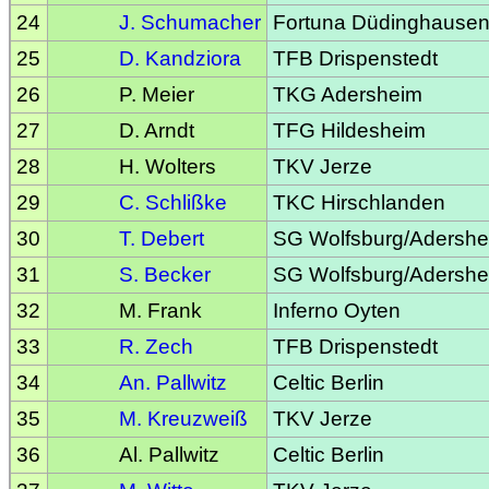
24
J. Schumacher
Fortuna Düdinghause
25
D. Kandziora
TFB Drispenstedt
26
P. Meier
TKG Adersheim
27
D. Arndt
TFG Hildesheim
28
H. Wolters
TKV Jerze
29
C. Schlißke
TKC Hirschlanden
30
T. Debert
SG Wolfsburg/Adersh
31
S. Becker
SG Wolfsburg/Adersh
32
M. Frank
Inferno Oyten
33
R. Zech
TFB Drispenstedt
34
An. Pallwitz
Celtic Berlin
35
M. Kreuzweiß
TKV Jerze
36
Al. Pallwitz
Celtic Berlin