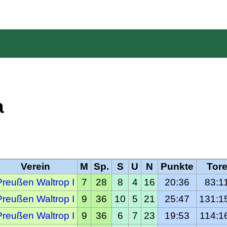
a
Verein
M
Sp.
S
U
N
Punkte
Tor
Preußen Waltrop I
7
28
8
4
16
20:36
  83:1
Preußen Waltrop I
9
36
10
5
21
25:47
131:1
Preußen Waltrop I
9
36
6
7
23
19:53
114:1