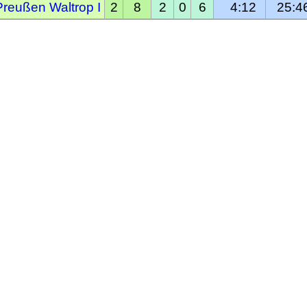
Preußen Waltrop I
2
8
2
0
6
  4:12
25:4