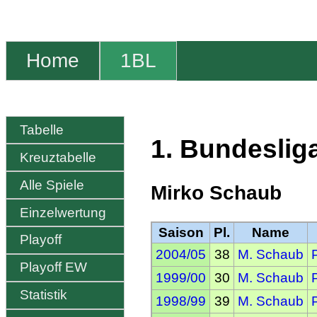
Home
1BL
Tabelle
1. Bundeslig
Kreuztabelle
Alle Spiele
Mirko Schaub
Einzelwertung
Saison
Pl.
Name
Playoff
2004/05
38
M. Schaub
Playoff EW
1999/00
30
M. Schaub
Statistik
1998/99
39
M. Schaub