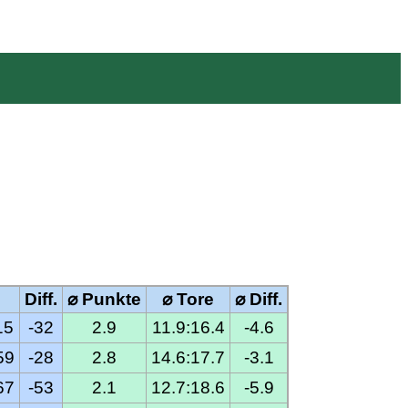
e
Diff.
⌀ Punkte
⌀ Tore
⌀ Diff.
15
-32
2.9
11.9:16.4
-4.6
59
-28
2.8
14.6:17.7
-3.1
67
-53
2.1
12.7:18.6
-5.9